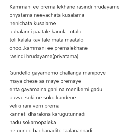
Kammani ee prema lekhane rasindi hrudayame
priyatama neevachata kusalama
nenichata kusalame
uuhalanni paatale kanula totalo
toli kalala kavitale mata maatalo
ohoo..kammani ee premalekhane
rasindi hrudayame(priyatama)
Gundello gayamemo challanga manipoye
maya chese aa maye premaye
enta gayamaina gani na menikemi gadu
puvvu soki ne soku kandene
veliki rani verri prema
kanneti dharalona karugutunnadi
nadu sokamopaleka
ne gunde badhapadite taalanannadi