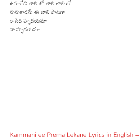
ఉమాదేవి లాలి జో లాలి లాలి జో
మమకారమే ఈ లాలి పాటగా
రాసేది హృదయమా
నా హృదయమా
Kammani ee Prema Lekane Lyrics in English 