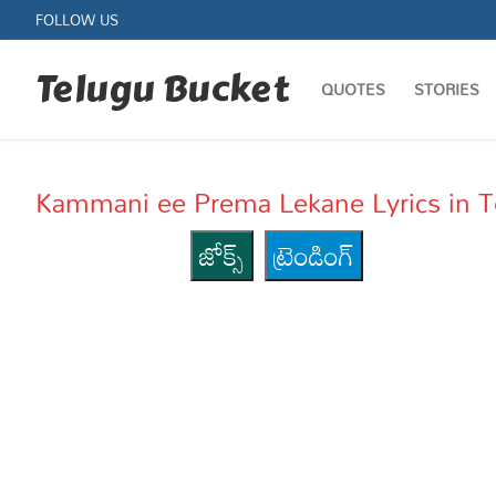
Skip
FOLLOW US
to
content
Telugu Bucket
QUOTES
STORIES
Kammani ee Prema Lekane Lyrics in 
జోక్స్
ట్రెండింగ్
Quotes
Stories
Jokes
Health