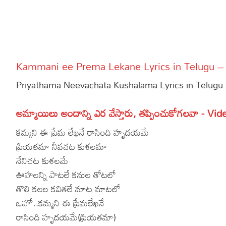
More
Dialogues
Contact
Sports
Gallery*
Kammani ee Prema Lekane Lyrics in Telugu –
Poetry
Priyathama Neevachata Kushalama Lyrics in Telugu
Lyrics
అమ్మాయిలు అందాన్ని ఎర వేస్తారు, తప్పించుకోగలవా - Vid
Reviews
కమ్మని ఈ ప్రేమ లేఖనే రాసింది హృదయమే
Movie Review
Food
ప్రియతమా నీవచట కుశలమా
Articles
నేనిచట కుశలమే
ఊహలన్ని పాటలే కనుల తోటలో
Facts
తొలి కలల కవితలే మాట మాటలో
Devotional
ఒహో..కమ్మని ఈ ప్రేమలేఖనే
రాసింది హృదయమే(ప్రియతమా)
Christianity
Hindi