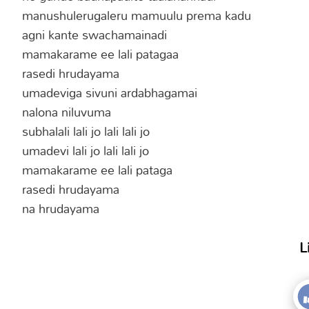
manushulerugaleru mamuulu prema kadu
agni kante swachamainadi
mamakarame ee lali patagaa
rasedi hrudayama
umadeviga sivuni ardabhagamai
nalona niluvuma
subhalali lali jo lali lali jo
umadevi lali jo lali lali jo
mamakarame ee lali pataga
rasedi hrudayama
na hrudayama
L