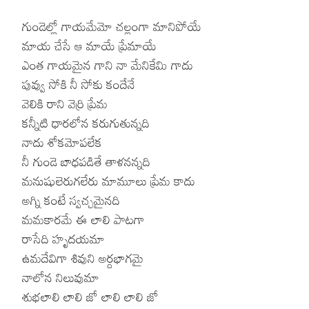
గుండెల్లో గాయమేమో చల్లంగా మానిపోయే
Hinduism
Lyrics in Hin
Tamil
మాయ చేసే ఆ మాయే ప్రేమాయే
Lyrics in Hin
Lyrics in Tam
Kannada
ఎంత గాయమైన గాని నా మేనికేమి గాదు
పువ్వు సోకి నీ సోకు కందేనే
Lyrics in Tam
Lyrics in Ka
వెలికి రాని వెర్రి ప్రేమ
కన్నీటి ధారలోన కరుగుతున్నది
నాదు శోకమోపలేక
నీ గుండె బాధపడితే తాళనన్నది
మనుషులెరుగలేరు మామూలు ప్రేమ కాదు
అగ్ని కంటే స్వచ్చమైనది
మమకారమే ఈ లాలి పాటగా
రాసేది హృదయమా
ఉమదేవిగా శివుని అర్దభాగమై
నాలోన నిలువుమా
శుభలాలి లాలి జో లాలి లాలి జో