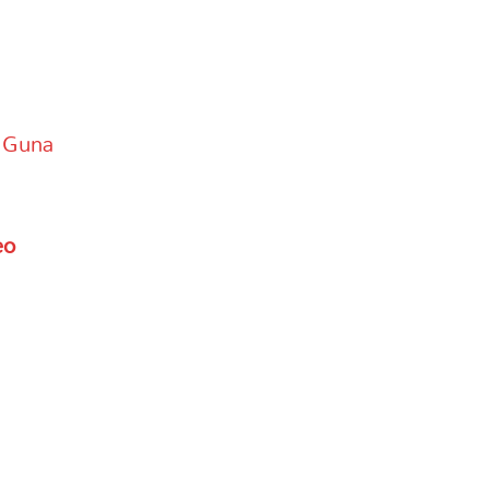
 Guna
eo
s