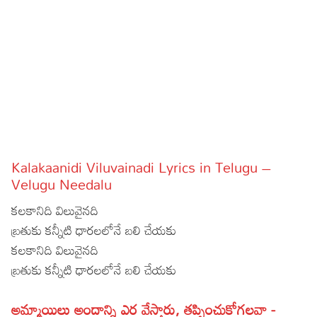
Sports
Gallery*
Poetry
Lyrics
Reviews
Movie Reviews
Food
Kalakaanidi Viluvainadi Lyrics in Telugu –
Articles
Velugu Needalu
కలకానిది విలువైనది
Facts
బ్రతుకు కన్నీటి ధారలలోనే బలి చేయకు
Devotional
కలకానిది విలువైనది
బ్రతుకు కన్నీటి ధారలలోనే బలి చేయకు
Christianity
Hindi
Hinduism
Lyrics in Hindi – Devotional Songs
Tamil
అమ్మాయిలు అందాన్ని ఎర వేస్తారు, తప్పించుకోగలవా -