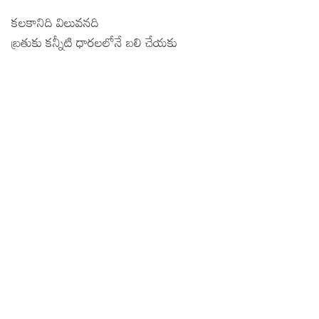
కలకానిది విలువనది
బ్రతుకు కన్నీటి ధారలలోనే బలి చేయకు