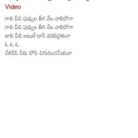
Video
Lyrics in Hindi – Movie Songs
Lyrics in Tamil – Devotional Songs
Kannada
గాలి వీచి పువ్వుల తీగ నేల వాలిపోగా
Lyrics in Tamil – Movie Songs
Lyrics in Kannada – Movie Songs
గాలి వీచి పువ్వుల తీగ నేల వాలిపోగా
జాలి వీడి అటులే దానీ వదలివైతువా
ఓ ఓ ఓ
చేరదీసి నీరు పోసి చిగురించనీయవా