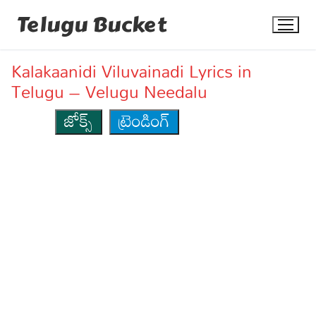
Skip
Telugu Bucket
to
content
Kalakaanidi Viluvainadi Lyrics in
Telugu – Velugu Needalu
జోక్స్
ట్రెండింగ్
Quotes
Stories
Jokes
Health
More
Dialogues
Contact