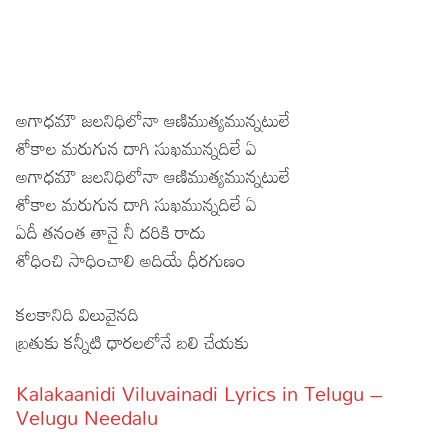
అగాధమౌ జలనిధిలోనా ఆణిముత్యమున్నటులే
శోకాల మరుగున దాగి సుఖమున్నదిలే ఏ
అగాధమౌ జలనిధిలోనా ఆణిముత్యమున్నటులే
శోకాల మరుగున దాగి సుఖమున్నదిలే ఏ
ఏదీ తనంత తానై నీ దరికి రాదు
శోధించి సాధించాలి అదియే ధీరగుణం
కలకానిది విలువైనది
బ్రతుకు కన్నీటి ధారలలోనే బలి చేయకు
Kalakaanidi Viluvainadi Lyrics in Telugu –
Velugu Needalu