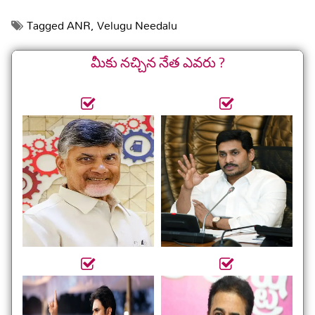
Tagged
ANR
,
Velugu Needalu
మీకు నచ్చిన నేత ఎవరు ?