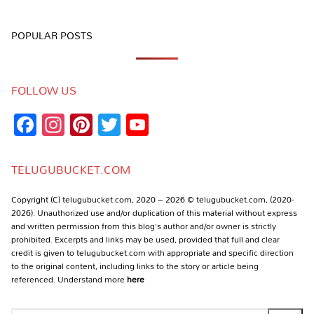
POPULAR POSTS
FOLLOW US
Facebook
Instagram
Pinterest
Twitter
YouTube
Channel
TELUGUBUCKET.COM
Copyright (C) telugubucket.com, 2020 – 2026 © telugubucket.com, (2020-
2026). Unauthorized use and/or duplication of this material without express
and written permission from this blog’s author and/or owner is strictly
prohibited. Excerpts and links may be used, provided that full and clear
credit is given to telugubucket.com with appropriate and specific direction
to the original content, including links to the story or article being
referenced. Understand more
here