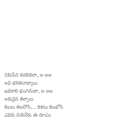
చెలిమేని కదలికలా, ఆ ఆఆ
అవి భరతనాట్యాలు
జవరాలి భంగిమలా, ఆ ఆఆ
అరుదైన శిల్పాలు
కలలు తలపోసి… కళలు కలబోసి
ఎవరు మలిచేరు ఈ రూపం