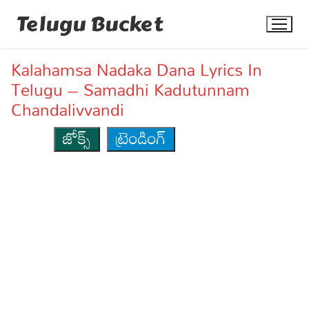
Skip
Telugu Bucket
to
content
Kalahamsa Nadaka Dana Lyrics In
Telugu – Samadhi Kadutunnam
Chandalivvandi
జోక్స్
ట్రెండింగ్
Quotes
Stories
Jokes
Health
More
Dialogues
Contact