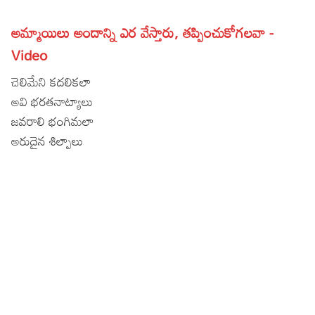
Lyrics in Hindi – Movie Songs
Lyrics in Tamil – Devotional Songs
Kannada
అమ్మాయిలు అందాన్ని ఎర వేస్తారు, తప్పించుకోగలవా -
Lyrics in Tamil – Movie Songs
Lyrics in Kannada – Movie Songs
Video
చెలిమేని కదలికలా
అవి భరతనాట్యాలు
జవరాలి భంగిమలా
అరుదైన శిల్పాలు