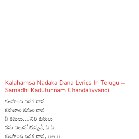
Sports
Gallery*
Poetry
Lyrics
Reviews
Movie Reviews
Food
Articles
Kalahamsa Nadaka Dana Lyrics In Telugu –
Samadhi Kadutunnam Chandalivvandi
Facts
కలహంస నడక దాన
Devotional
కమలాల కనుల దాన
నీ కనులు… నీలి కురులు
Christianity
Hindi
నను నిలువనీకున్నవే, ఏ ఏ
Hinduism
Lyrics in Hindi – Devotional Songs
Tamil
కలహంస నడక దాన, ఆఆ ఆ