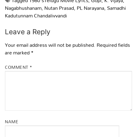
Tagged
1980'sTelugu Movie Lyrics
,
Gopi
,
K. Vijaya
,
Nagabhushanam
,
Nutan Prasad
,
PL Narayana
,
Samadhi
Kadutunnam Chandalivvandi
Leave a Reply
Your email address will not be published.
Required fields
are marked
*
COMMENT
*
NAME