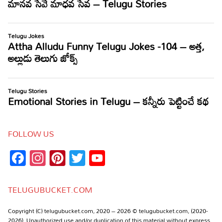
FOLLOW US
Facebook
Instagram
Pinterest
Twitter
YouTube
Channel
TELUGUBUCKET.COM
Copyright (C) telugubucket.com, 2020 – 2026 © telugubucket.com, (2020-
2026). Unauthorized use and/or duplication of this material without express