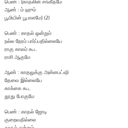
பெண் : {காதலின் சங்கீதமே
ஆண் : ம் ஹும்
பூமியின் பூபாளமே} (2)
பெண் : காதல் ஒன்றும்
நல்ல நேரம் பார்ப்பதில்லையே
ராகு காலம் கூட
ராசி ஆகுமே
ஆண் : காதலுக்கு அன்னபட்ஷி
தேவை இல்லையே
காக்கை கூட
தூது போகுமே
பெண் : காதல் ஜோடி
குறைவதில்லை
காதல் என்றும்