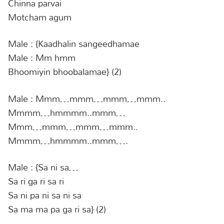
Chinna parvai
Motcham agum
Male : {Kaadhalin sangeedhamae
Male : Mm hmm
Bhoomiyin bhoobalamae} (2)
Male : Mmm…mmm…mmm…mmm..
Mmmm…hmmmm..mmm…
Mmm…mmm…mmm…mmm..
Mmmm…hmmmm..mmm….
Male : {Sa ni sa…
Sa ri ga ri sa ri
Sa ni pa ni sa ni sa
Sa ma ma pa ga ri sa} (2)