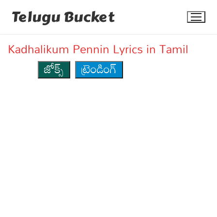
Skip
Telugu Bucket
to
content
Kadhalikum Pennin Lyrics in Tamil
జోక్స్
ట్రెండింగ్
Quotes
Stories
Jokes
Health
More
Dialogues
Contact