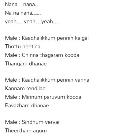
Nana…nana..
Na na nana…..
yeah….yeah…yeah…
Male : Kaadhalikkum pennin kaigal
Thottu neetinal
Male : Chinna thagaram kooda
Thangam dhanae
Male : Kaadhalikkum pennin vanna
Kannam rendilae
Male : Minnum paruvum kooda
Pavazham dhanae
Male : Sindhum vervai
Theertham agum