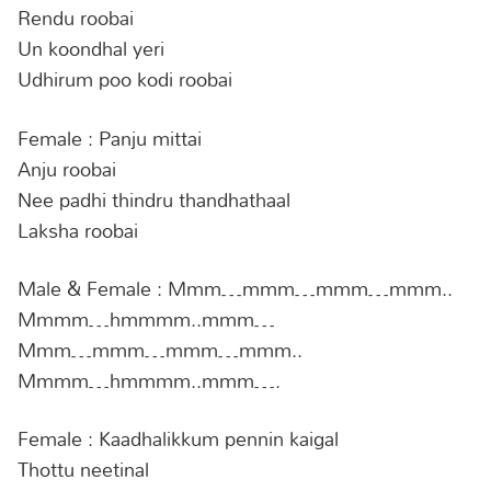
Rendu roobai
Un koondhal yeri
Udhirum poo kodi roobai
Female : Panju mittai
Anju roobai
Nee padhi thindru thandhathaal
Laksha roobai
Male & Female : Mmm…mmm…mmm…mmm..
Mmmm…hmmmm..mmm…
Mmm…mmm…mmm…mmm..
Mmmm…hmmmm..mmm….
Female : Kaadhalikkum pennin kaigal
Thottu neetinal