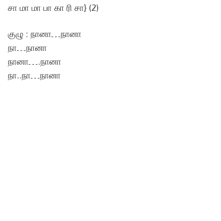
சா மா மா பா கா ரி சா} (2)
குழு : நானா…நானா
நா…நானா
நானா….நானா
நா..நா…நானா