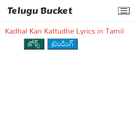
Skip
Telugu Bucket
to
content
Kadhal Kan Kattudhe Lyrics in Tamil
జోక్స్
ట్రెండింగ్
Quotes
Stories
Jokes
Health
More
Dialogues
Contact