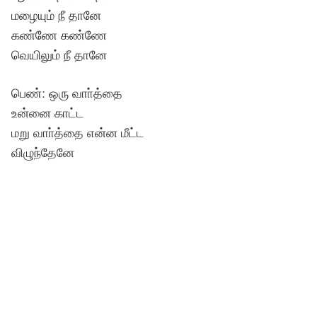
மழையும் நீ தானே
கண்ணே கண்ணே
வெயிலும் நீ தானே
பெண்: ஒரு வாா்த்தை
உன்னை காட்ட
மறு வாா்த்தை என்ன மீட்ட
விழுந்தேனே