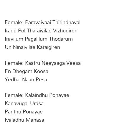
Female: Paravaiyaai Thirindhaval
Iragu Pol Tharaiyilae Vizhugiren
Iravilum Pagalilum Thodarum
Un Ninaivilae Karaigiren
Female: Kaatru Neeyaaga Veesa
En Dhegam Koosa
Yedhai Naan Pesa
Female: Kalaindhu Ponayae
Kanavugal Urasa
Parithu Ponayae
Ivaladhu Manasa