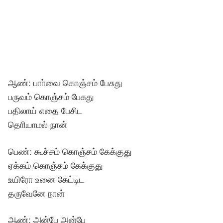
ஆண்: பாா்வை கொஞ்சம் பேசுது
பருவம் கொஞ்சம் பேசுது
பதிலாய் எதை பேசிட
தொியாமல் நான்
பெண்: கூச்சம் கொஞ்சம் கேக்குது
ஏக்கம் கொஞ்சம் கேக்குது
உயிரோ உனை கேட்டிட
தருவேனே நான்
ஆண்: அன்பே அன்பே