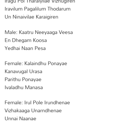
Iragu Pol Tharaiyilae Vizhugiren
Iravilum Pagalilum Thodarum
Un Ninaivilae Karaigiren
Male: Kaatru Neeyaaga Veesa
En Dhegam Koosa
Yedhai Naan Pesa
Female: Kalaindhu Ponayae
Kanavugal Urasa
Parithu Ponayae
Ivaladhu Manasa
Female: Irul Pole Irundhenae
Vizhakaaga Unarndhenae
Unnai Naanae