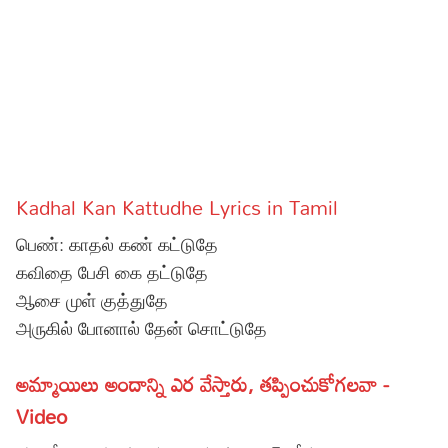
Sports
Gallery*
Poetry
Lyrics
Reviews
Kadhal Kan Kattudhe Lyrics in Tamil
Movie Reviews
Food
பெண்: காதல் கண் கட்டுதே
Articles
கவிதை பேசி கை தட்டுதே
ஆசை முள் குத்துதே
Facts
அருகில் போனால் தேன் சொட்டுதே
Devotional
అమ్మాయిలు అందాన్ని ఎర వేస్తారు, తప్పించుకోగలవా -
Christianity
Hindi
Video
Hinduism
Lyrics in Hindi – Devotional Songs
Tamil