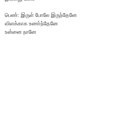
பெண்: இருள் போலே இருந்தேனே
விளக்காக உணா்ந்தேனே
உன்னை நானே