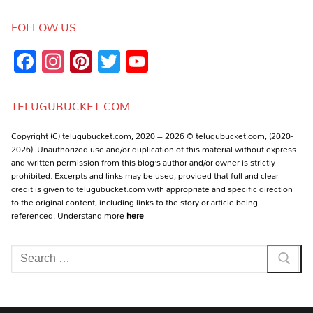
FOLLOW US
Facebook
Instagram
Pinterest
Twitter
YouTube
Channel
TELUGUBUCKET.COM
Copyright (C) telugubucket.com, 2020 – 2026 © telugubucket.com, (2020-
2026). Unauthorized use and/or duplication of this material without express
and written permission from this blog’s author and/or owner is strictly
prohibited. Excerpts and links may be used, provided that full and clear
credit is given to telugubucket.com with appropriate and specific direction
to the original content, including links to the story or article being
referenced. Understand more
here
Search
for: