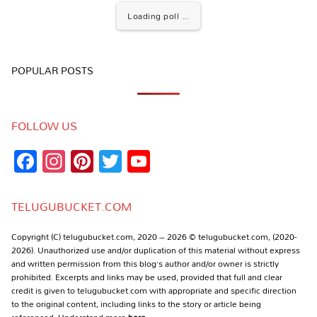
Loading poll ...
POPULAR POSTS
FOLLOW US
Facebook
Instagram
Pinterest
Twitter
YouTube
Channel
TELUGUBUCKET.COM
Copyright (C) telugubucket.com, 2020 – 2026 © telugubucket.com, (2020-
2026). Unauthorized use and/or duplication of this material without express
and written permission from this blog’s author and/or owner is strictly
prohibited. Excerpts and links may be used, provided that full and clear
credit is given to telugubucket.com with appropriate and specific direction
to the original content, including links to the story or article being
referenced. Understand more
here