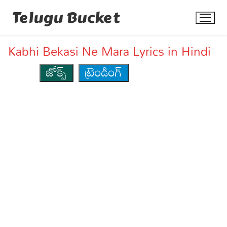
Skip
Telugu Bucket
to
content
Kabhi Bekasi Ne Mara Lyrics in Hindi
జోక్స్
ట్రెండింగ్
Quotes
Stories
Jokes
Health
More
Dialogues
Contact