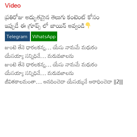
Video
ప్రతిరోజు అద్బుతమైన తెలుగు కంటెంట్ కోసం
ఇప్పుడే ఈ గ్రూప్స్ లో జాయిన్ అవ్వండి
Telegram
WhatsApp
జుంటె తేనె ధారలకన్న… యేసు నామమే మధురం
యేసయ్యా సన్నిధినే… మరువజాలను
జుంటె తేనె ధారలకన్న… యేసు నామమే మధురం
యేసయ్యా సన్నిధినే… మరువజాలను
జీవితకాలమంతా… ఆనదించెదా యేసయ్యనే ఆరాధించెదా ||2|||