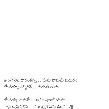
జుంటె తేనె ధారలకన్న… యేసు నామమే మధురం
యేసయ్యా సన్నిధినే… మరువజాలను
యేసయ్య నామమే… బహు పూజనీయము
నాపై దృష్టి నిలిపి… సంతుష్టిగ నను ఉంచి ||2||