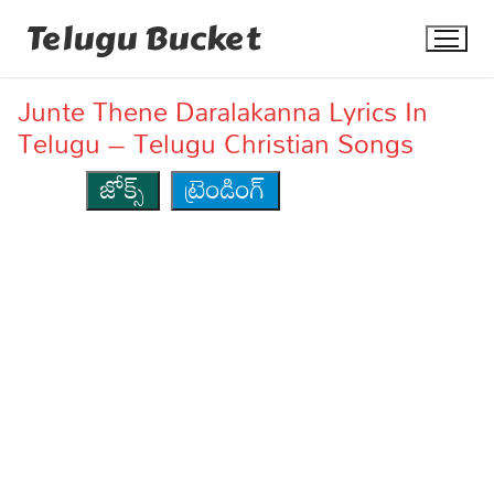
Skip
Telugu Bucket
to
content
Junte Thene Daralakanna Lyrics In
Telugu – Telugu Christian Songs
జోక్స్
ట్రెండింగ్
Quotes
Stories
Jokes
Health
More
Dialogues
Contact