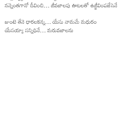
నన్నెంతగానో దీవించి… జీవజాలపు ఊటలతో ఉజ్జీవింపజేసెనే
జుంటె తేనె ధారలకన్న… యేసు నామమే మధురం
యేసయ్యా సన్నిధినే… మరువజాలను