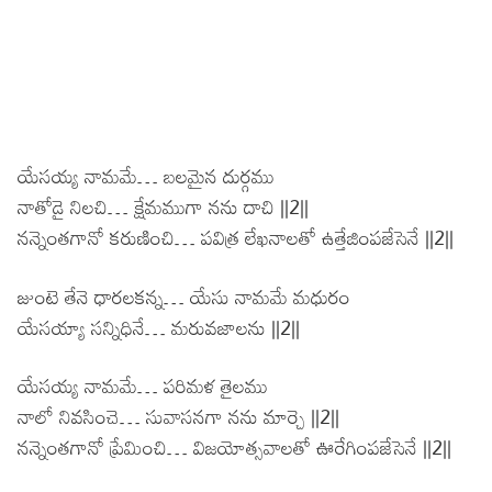
యేసయ్య నామమే… బలమైన దుర్గము
నాతోడై నిలచి… క్షేమముగా నను దాచి ||2||
నన్నెంతగానో కరుణించి… పవిత్ర లేఖనాలతో ఉత్తేజింపజేసెనే ||2||
జుంటె తేనె ధారలకన్న… యేసు నామమే మధురం
యేసయ్యా సన్నిధినే… మరువజాలను ||2||
యేసయ్య నామమే… పరిమళ తైలము
నాలో నివసించె… సువాసనగా నను మార్చె ||2||
నన్నెంతగానో ప్రేమించి… విజయోత్సవాలతో ఊరేగింపజేసెనే ||2||