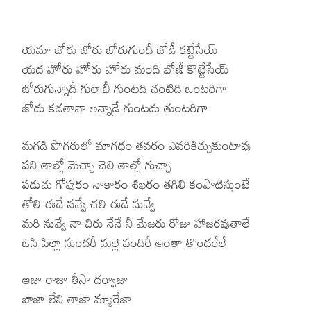
యమా జోరు జోరు జోరుగుందీ జోడీ కట్టేసేయ్
యద హోరు హోరు హోరు మంది బోణీ కొట్టేసేయ్
జోరుగున్నాదీ గులాబీ గుంటది చంటిది ఒంటరిగా
జోడు కడతావా అన్నాడే గుంటడు తుంటరిగా
మగడి పొగరులో మాగధం తవరం ఎవరికిచ్చుకుంటావు
పని తాల్లో మెచ్చా చెలి తాల్లో గుచ్చా
పడుచు గోపురం నాకారం శిఖరం తగిలి కంపాటిస్తుంటే
తోలి ఈడే నవ్వే చలి ఈడే నువ్వే
మరి నువ్వే నా చిరు నేనే నీ మేజరు రోజు హాజరవుతాలే
ఓసి పిల్లా సుందరీ మల్లె పందిరీ అంతా తొందరేలే
ఆజా రాజా తీసా దర్వాజా
బాజా లేని తాజా మ్యారేజా