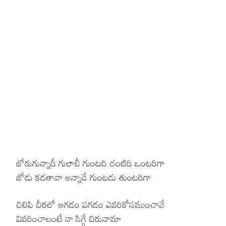
Hinduism
Lyrics in Hin
Tamil
Lyrics in Hin
Lyrics in Tam
Kannada
Lyrics in Tam
Lyrics in Ka
జోరుగున్నాదీ గులాబీ గుంటది చంటిది ఒంటరిగా
జోడు కడతావా అన్నాడే గుంటడు తుంటరిగా
చిలిపి చీరలో ఆగడం పగడం ఎవరికోసముంచావే
వివరించాలంటే నా సిగ్గే చిరునామా