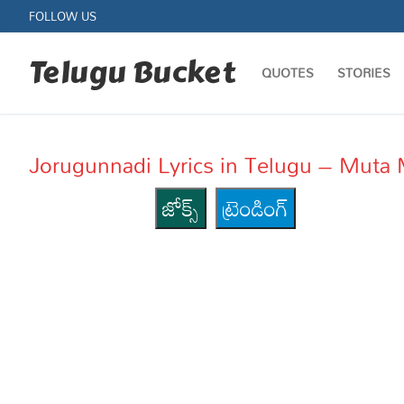
Skip
FOLLOW US
to
content
Telugu Bucket
QUOTES
STORIES
Jorugunnadi Lyrics in Telugu – Muta 
జోక్స్
ట్రెండింగ్
Quotes
Stories
Jokes
Health