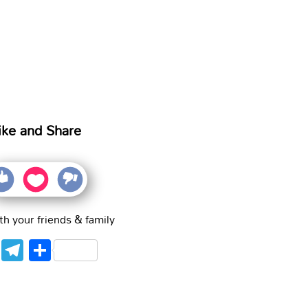
ike and Share
th your friends & family
WhatsApp
Telegram
Share