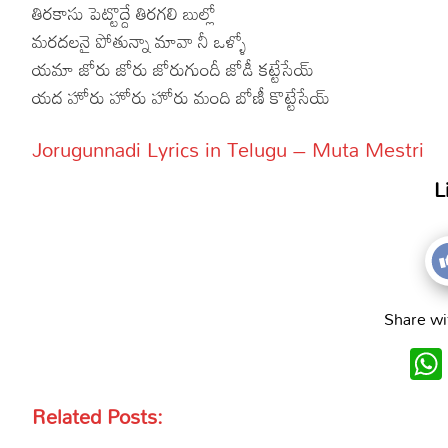
తిరకాసు పెట్టొద్దే తిరగలి బుల్లో
మరదలనై పోతున్నా మావా నీ ఒళ్ళో
యమా జోరు జోరు జోరుగుందీ జోడీ కట్టేసేయ్
యద హోరు హోరు హోరు మంది బోణీ కొట్టేసేయ్
Jorugunnadi Lyrics in Telugu – Muta Mestri
L
Share wi
Related Posts: