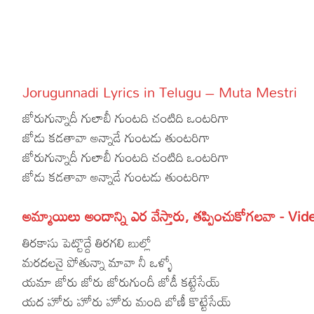
More
Dialogues
Contact
Sports
Gallery*
Jorugunnadi Lyrics in Telugu – Muta Mestri
Poetry
జోరుగున్నాదీ గులాబీ గుంటది చంటిది ఒంటరిగా
Lyrics
జోడు కడతావా అన్నాడే గుంటడు తుంటరిగా
జోరుగున్నాదీ గులాబీ గుంటది చంటిది ఒంటరిగా
Reviews
జోడు కడతావా అన్నాడే గుంటడు తుంటరిగా
Movie Review
Food
అమ్మాయిలు అందాన్ని ఎర వేస్తారు, తప్పించుకోగలవా - Vid
Articles
తిరకాసు పెట్టొద్దే తిరగలి బుల్లో
Facts
మరదలనై పోతున్నా మావా నీ ఒళ్ళో
Devotional
యమా జోరు జోరు జోరుగుందీ జోడీ కట్టేసేయ్
యద హోరు హోరు హోరు మంది బోణీ కొట్టేసేయ్
Christianity
Hindi