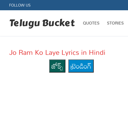
Skip
FOLLOW US
to
content
Telugu Bucket
QUOTES
STORIES
Jo Ram Ko Laye Lyrics in Hindi
జోక్స్
ట్రెండింగ్
Quotes
Stories
Jokes
Health