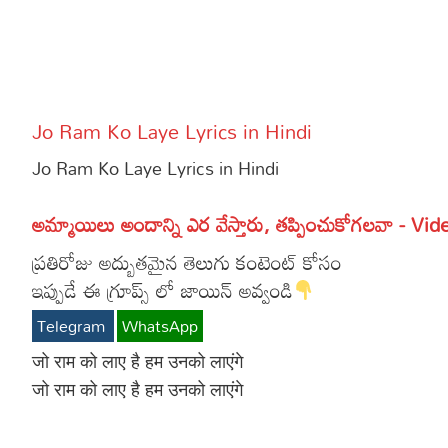
More
Dialogues
Contact
Sports
Gallery*
Jo Ram Ko Laye Lyrics in Hindi
Poetry
Jo Ram Ko Laye Lyrics in Hindi
Lyrics
అమ్మాయిలు అందాన్ని ఎర వేస్తారు, తప్పించుకోగలవా - Vid
Reviews
ప్రతిరోజు అద్బుతమైన తెలుగు కంటెంట్ కోసం
Movie Review
Food
ఇప్పుడే ఈ గ్రూప్స్ లో జాయిన్ అవ్వండి
Articles
Telegram
WhatsApp
Facts
जो राम को लाए है हम उनको लाएंगे
जो राम को लाए है हम उनको लाएंगे
Devotional
Christianity
Hindi