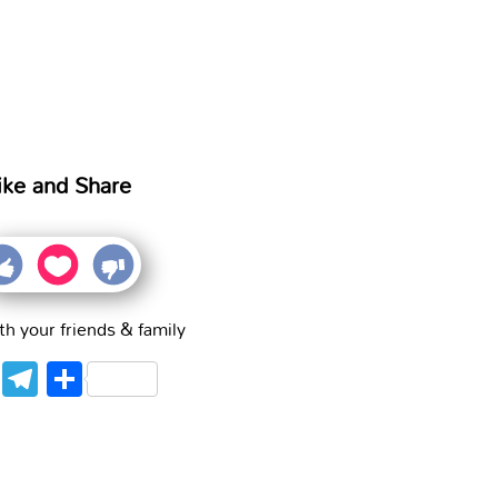
ike and Share
th your friends & family
WhatsApp
Telegram
Share