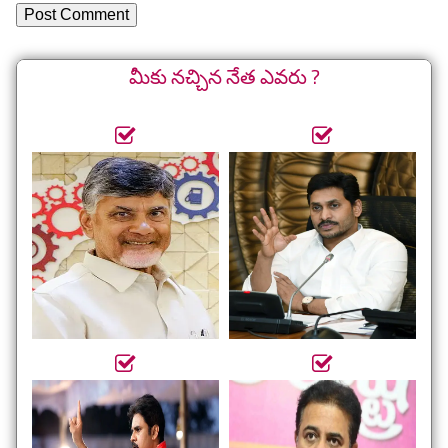
మీకు నచ్చిన నేత ఎవరు ?