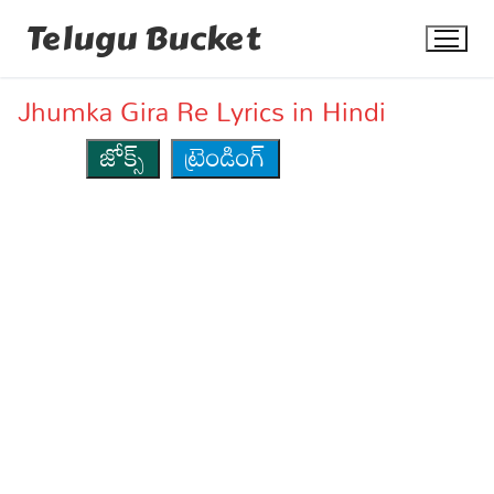
Skip
Telugu Bucket
to
content
Jhumka Gira Re Lyrics in Hindi
జోక్స్
ట్రెండింగ్
Quotes
Stories
Jokes
Health
More
Dialogues
Contact