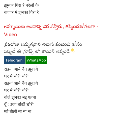
झुमका गिरा रे बरेली के
Lyrics in Hindi – Movie Songs
Lyrics in Tamil – Devotional Songs
Kannada
बाजार में झुमका गिरा रे
Lyrics in Tamil – Movie Songs
Lyrics in Kannada – Movie Songs
అమ్మాయిలు అందాన్ని ఎర వేస్తారు, తప్పించుకోగలవా -
Video
ప్రతిరోజు అద్బుతమైన తెలుగు కంటెంట్ కోసం
ఇప్పుడే ఈ గ్రూప్స్ లో జాయిన్ అవ్వండి
Telegram
WhatsApp
सइयां आये नैन झुकाये
घर में चोरी चोरी
सइयां आये नैन झुकाये
घर में चोरी चोरी
बोले झुमका मई पहना
दूँ ाजा बांकी छोरी
मई बोली ना ना ना