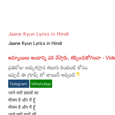
More
Dialogues
Contact
Sports
Gallery*
Jaane Kyun Lyrics in Hindi
Poetry
Jaane Kyun Lyrics in Hindi
Lyrics
అమ్మాయిలు అందాన్ని ఎర వేస్తారు, తప్పించుకోగలవా - Vid
Reviews
ప్రతిరోజు అద్బుతమైన తెలుగు కంటెంట్ కోసం
Movie Review
Food
ఇప్పుడే ఈ గ్రూప్స్ లో జాయిన్ అవ్వండి
Articles
Telegram
WhatsApp
Facts
जाने क्यों ख़्वाबों का
मौसम है और मैं हूँ
Devotional
मौसम है और मैं हूँ
Christianity
जाने क्यों यादों की
Hindi