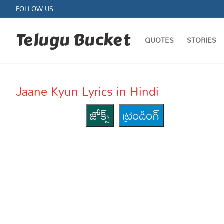
Skip
FOLLOW US
to
content
Telugu Bucket
QUOTES
STORIES
Jaane Kyun Lyrics in Hindi
జోక్స్
ట్రెండింగ్
Quotes
Stories
Jokes
Health