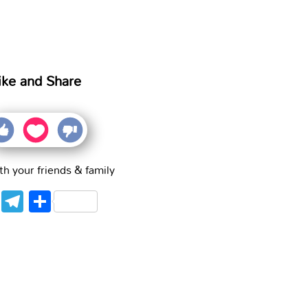
ike and Share
th your friends & family
WhatsApp
Telegram
Share