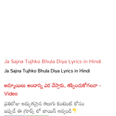
Sports
Gallery*
Poetry
Lyrics
Reviews
Movie Reviews
Food
Ja Sajna Tujhko Bhula Diya Lyrics in Hindi
Articles
Ja Sajna Tujhko Bhula Diya Lyrics in Hindi
Facts
అమ్మాయిలు అందాన్ని ఎర వేస్తారు, తప్పించుకోగలవా -
Devotional
Video
Christianity
Hindi
ప్రతిరోజు అద్బుతమైన తెలుగు కంటెంట్ కోసం
ఇప్పుడే ఈ గ్రూప్స్ లో జాయిన్ అవ్వండి
Hinduism
Lyrics in Hindi – Devotional Songs
Tamil