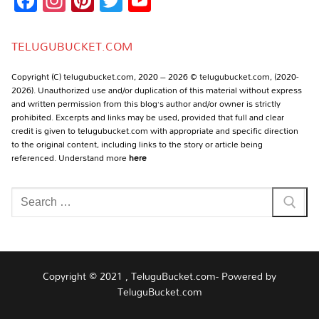
Facebook
Instagram
Pinterest
Twitter
YouTube
Channel
TELUGUBUCKET.COM
Copyright (C) telugubucket.com, 2020 – 2026 © telugubucket.com, (2020-
2026). Unauthorized use and/or duplication of this material without express
and written permission from this blog’s author and/or owner is strictly
prohibited. Excerpts and links may be used, provided that full and clear
credit is given to telugubucket.com with appropriate and specific direction
to the original content, including links to the story or article being
referenced. Understand more
here
Search
for:
Copyright © 2021 , TeluguBucket.com- Powered by
TeluguBucket.com