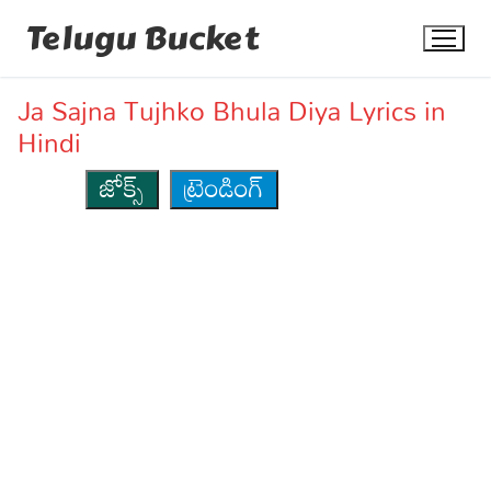
Skip
Telugu Bucket
to
content
Ja Sajna Tujhko Bhula Diya Lyrics in
Hindi
జోక్స్
ట్రెండింగ్
Quotes
Stories
Jokes
Health
More
Dialogues
Contact