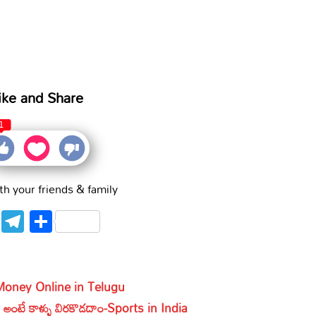
ike and Share
1
th your friends & family
WhatsApp
Telegram
Share
oney Online in Telugu
 అంటే కాళ్ళు విరకొడదాం-Sports in India