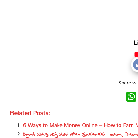
L
Share wi
Related Posts:
6 Ways to Make Money Online – How to Earn M
పిల్లలకి చదువు తప్ప మరో లోకం వుండకూడదు.. ఆటలు, పాటలు