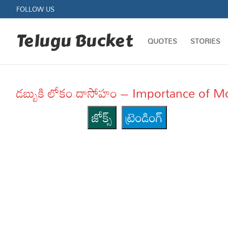
Skip
FOLLOW US
to
content
Telugu Bucket
QUOTES
STORIES
డబ్బుకి లోకం దాసోహం – Importance of 
జోక్స్
ట్రెండింగ్
Quotes
Stories
Jokes
Health