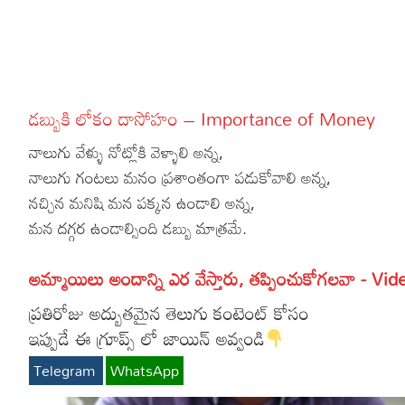
More
Dialogues
Contact
Sports
Gallery*
డబ్బుకి లోకం దాసోహం – Importance of Money
Poetry
నాలుగు వేళ్ళు నోట్లోకి వెళ్ళాలి అన్న,
Lyrics
నాలుగు గంటలు మనం ప్రశాంతంగా పడుకోవాలి అన్న,
నచ్చిన మనిషి మన పక్కన ఉండాలి అన్న,
Reviews
మన దగ్గర ఉండాల్సింది డబ్బు మాత్రమే.
Movie Review
Food
అమ్మాయిలు అందాన్ని ఎర వేస్తారు, తప్పించుకోగలవా - Vid
Articles
ప్రతిరోజు అద్బుతమైన తెలుగు కంటెంట్ కోసం
Facts
ఇప్పుడే ఈ గ్రూప్స్ లో జాయిన్ అవ్వండి
Devotional
Telegram
WhatsApp
Christianity
Hindi