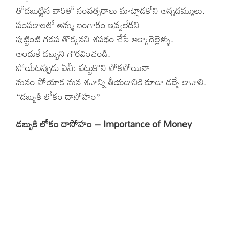
తోడబుట్టిన వారితో సంవత్సరాలు మాట్లాడకోని అన్నదమ్ములు.
పంపకాలలో అమ్మ బంగారం ఇవ్వలేదని
పుట్టింటి గడప తొక్కనని శపథం చేసే అక్కాచెల్లెళ్ళు.
అందుకే డబ్బుని గౌరవించండి.
పోయేటప్పుడు ఏమీ పట్టుకొని పోకపోయినా
మనం పోయాక మన శవాన్ని తీయడానికి కూడా డబ్బే కావాలి.
“డబ్బుకి లోకం దాసోహం”
డబ్బుకి లోకం దాసోహం – Importance of Money