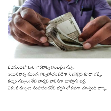
Hinduism
Lyrics in Hin
Tamil
Lyrics in Hin
Lyrics in Tam
Kannada
Lyrics in Tam
Lyrics in Ka
పదిమందిలో మన గౌరవాన్ని నిలబెట్టేది డబ్బే..
అయినవాళ్ళ ముందు నిస్సహాయుకుడిగా నిలబెట్టేది కూడా డబ్బే.
కట్నం డబ్బులు తేని భార్యని బానిసగా చూస్తాడు భర్త.
ఎక్కువ డబ్బులు సంపాదించలేని భర్తని లోకువగా చూస్తుంది భార్య.