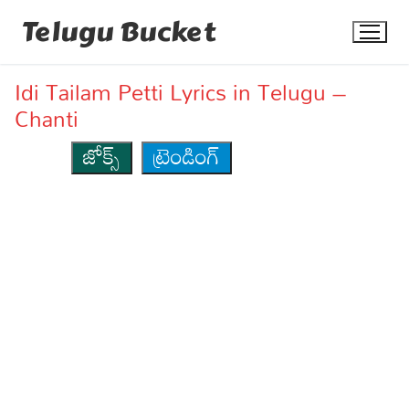
Skip
Telugu Bucket
to
content
Idi Tailam Petti Lyrics in Telugu –
Chanti
జోక్స్
ట్రెండింగ్
Quotes
Stories
Jokes
Health
More
Dialogues
Contact