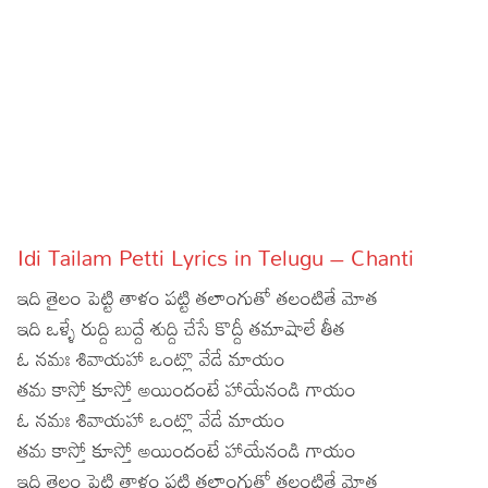
Sports
Gallery*
Poetry
Lyrics
Reviews
Movie Reviews
Food
Idi Tailam Petti Lyrics in Telugu – Chanti
Articles
ఇది తైలం పెట్టి తాళం పట్టి తలాంగుతో తలంటితే మోత
Facts
ఇది ఒళ్ళే రుద్ది బుద్దే శుద్ది చేసే కొద్దీ తమాషాలే తీత
ఓ నమః శివాయహా ఒంట్లొ వేడే మాయం
Devotional
తమ కాస్తో కూస్తో అయిందంటే హాయేనండి గాయం
ఓ నమః శివాయహా ఒంట్లొ వేడే మాయం
Christianity
Hindi
తమ కాస్తో కూస్తో అయిందంటే హాయేనండి గాయం
Hinduism
Lyrics in Hindi – Devotional Songs
Tamil
ఇది తైలం పెట్టి తాళం పట్టి తలాంగుతో తలంటితే మోత