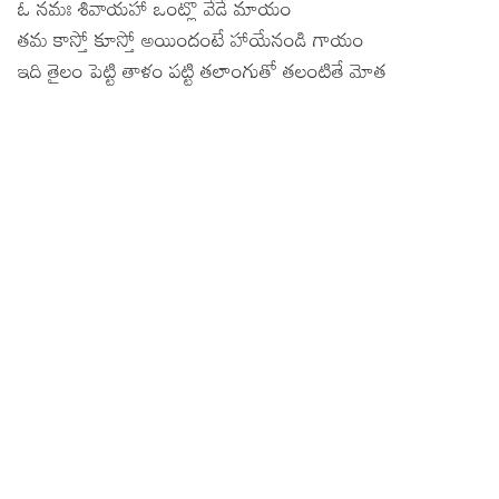
ఓ నమః శివాయహా ఒంట్లొ వేడే మాయం
తమ కాస్తో కూస్తో అయిందంటే హాయేనండి గాయం
ఇది తైలం పెట్టి తాళం పట్టి తలాంగుతో తలంటితే మోత