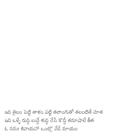
ఇది తైలం పెట్టి తాళం పట్టి తలాంగుతో తలంటితే మోత
ఇది ఒళ్ళే రుద్ది బుద్దే శుద్ది చేసే కొద్దీ తమాషాలే తీత
ఓ నమః శివాయహా ఒంట్లొ వేడే మాయం