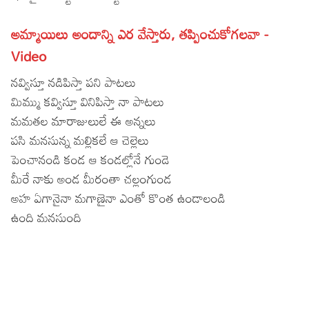
Lyrics in Hindi – Movie Songs
Lyrics in Tamil – Devotional Songs
Kannada
అమ్మాయిలు అందాన్ని ఎర వేస్తారు, తప్పించుకోగలవా -
Lyrics in Tamil – Movie Songs
Lyrics in Kannada – Movie Songs
Video
నవ్విస్తూ నడిపిస్తా పని పాటలు
మిమ్ము కవ్విస్తూ వినిపిస్తా నా పాటలు
మమతల మారాజులులే ఈ అన్నలు
పసి మనసున్న మల్లికలే ఆ చెల్లెలు
పెంచానండి కండ ఆ కండల్లోనే గుండె
మీరే నాకు అండ మీరంతా చల్లంగుండ
అహ ఏగానైనా మగాణైనా ఎంతో కొంత ఉండాలండి
ఉంది మనసుంది