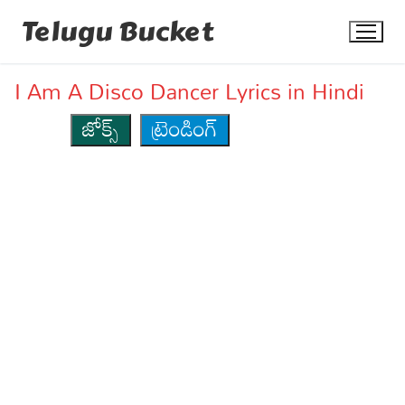
Skip
Telugu Bucket
to
content
I Am A Disco Dancer Lyrics in Hindi
జోక్స్
ట్రెండింగ్
Quotes
Stories
Jokes
Health
More
Dialogues
Contact