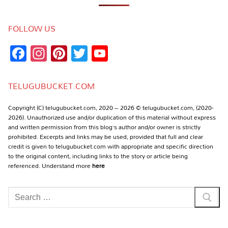
FOLLOW US
Facebook
Instagram
Pinterest
Twitter
YouTube
Channel
TELUGUBUCKET.COM
Copyright (C) telugubucket.com, 2020 – 2026 © telugubucket.com, (2020-
2026). Unauthorized use and/or duplication of this material without express
and written permission from this blog’s author and/or owner is strictly
prohibited. Excerpts and links may be used, provided that full and clear
credit is given to telugubucket.com with appropriate and specific direction
to the original content, including links to the story or article being
referenced. Understand more
here
Search
for: