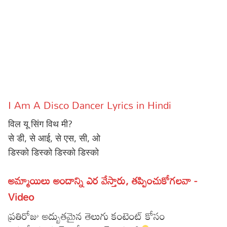
Sports
Gallery*
Poetry
Lyrics
Reviews
I Am A Disco Dancer Lyrics in Hindi
Movie Reviews
Food
विल यू सिंग विथ मी?
Articles
से डी, से आई, से एस, सी, ओ
डिस्को डिस्को डिस्को डिस्को
Facts
Devotional
అమ్మాయిలు అందాన్ని ఎర వేస్తారు, తప్పించుకోగలవా -
Video
Christianity
Hindi
ప్రతిరోజు అద్బుతమైన తెలుగు కంటెంట్ కోసం
Hinduism
Lyrics in Hindi – Devotional Songs
Tamil