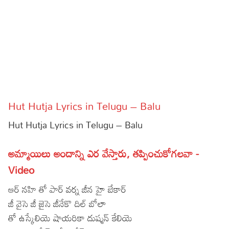
Sports
Gallery*
Poetry
Lyrics
Reviews
Hut Hutja Lyrics in Telugu – Balu
Movie Reviews
Food
Hut Hutja Lyrics in Telugu – Balu
Articles
అమ్మాయిలు అందాన్ని ఎర వేస్తారు, తప్పించుకోగలవా -
Facts
Video
Devotional
ఆర్ నహి తో పార్ వర్న జీన హై బేకార్
Christianity
Hindi
జీ వైసె జీ జైసె జీనేకొ దిల్ బోలా
తో ఉస్కేలియె షాయరికా దుష్మన్ కేలియె
Hinduism
Lyrics in Hindi – Devotional Songs
Tamil