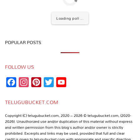
Loading poll ...
POPULAR POSTS
FOLLOW US
Facebook
Instagram
Pinterest
Twitter
YouTube
Channel
TELUGUBUCKET.COM
Copyright (C) telugubucket.com, 2020 – 2026 © telugubucket.com, (2020-
2026). Unauthorized use and/or duplication of this material without express
and written permission from this blog’s author and/or owner is strictly
prohibited. Excerpts and links may be used, provided that full and clear
credit is given to telugubucket.com with appropriate and specific direction