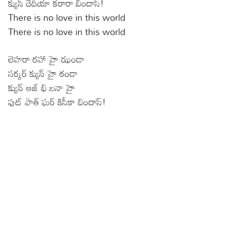
క్యున్ దేదియా కరారా బిందాస్!
There is no love in this world
There is no love in this world
లెహరా రహా హై ఝండా
సర్కర్ క్యున్ హై ఠండా
క్యున్ ఆజ్ భి బనా హై
ఫుట్ పాత్ ఘర్ కిసీకా బిందాస్!