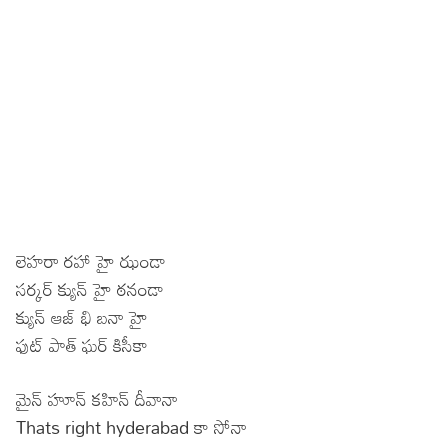
లెహరా రహా హై ఝండా
సర్కర్ క్యున్ హై ఠనండా
క్యున్ ఆజ్ భి బనా హై
ఫుట్ పాత్ ఘర్ కిసీకా
మైన్ హూన్ కహిన్ దీవానా
Thats right hyderabad కా సోనా