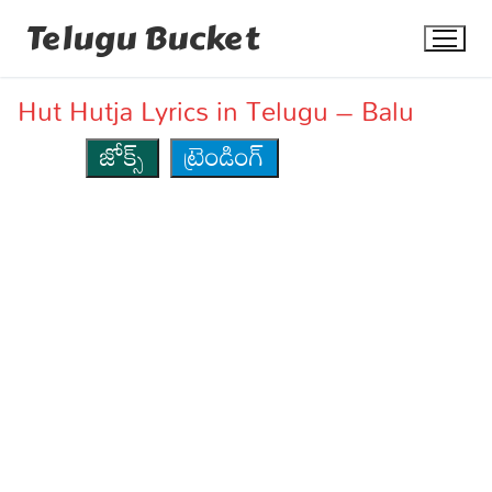
Skip
Telugu Bucket
to
content
Hut Hutja Lyrics in Telugu – Balu
జోక్స్
ట్రెండింగ్
Quotes
Stories
Jokes
Health
More
Dialogues
Contact