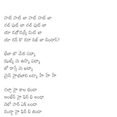
హట్ హట్ జా హట్ హట్ జా
చల్ ఫుట్ జా చల్ ఫుట్ జా
యా డర్ర్ డర్ర్కే మిట్ జా
యా డర్ కొ డరా దిఖ్ జా బిందాస్!
భేజా జొ మేర సట్కా
ఝట్కే మె ఉస్కొ పట్కా
జో రాస్తే మె ఖట్కా
మైన్ హైద్రబాది లడ్కా హే హే హే
చల్తా హై కాల ధందా
ఆంఖేన్ హై ఫిర్ భి అంధా
దెఖో హర్ ఏక్ బందా
ముర్దా హై ఫిర్ బి జిందా