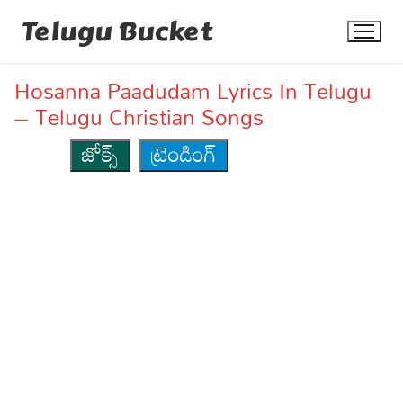
Skip
Telugu Bucket
to
content
Hosanna Paadudam Lyrics In Telugu
– Telugu Christian Songs
జోక్స్
ట్రెండింగ్
Quotes
Stories
Jokes
Health
More
Dialogues
Contact