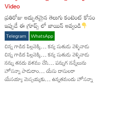
Video
Lyrics in Hindi – Movie Songs
Lyrics in Tamil – Devotional Songs
Kannada
ప్రతిరోజు అద్బుతమైన తెలుగు కంటెంట్ కోసం
Lyrics in Tamil – Movie Songs
Lyrics in Kannada – Movie Songs
ఇప్పుడే ఈ గ్రూప్స్ లో జాయిన్ అవ్వండి
Telegram
WhatsApp
చిన్న గాడిద పిల్లనెక్కి… కన్య సుతుడు వెళ్ళినాడు
చిన్న గాడిద పిల్లనెక్కి… కన్య సుతుడు వెళ్ళినాడు
నన్ను తనదు వశము చేసి… పన్నుగ నన్నేలును
హోసన్నా పాడుదాం… యేసు దాసులరా
యేసయ్యా మెస్సయ్యకు… ఉన్నతమందు హోసన్నా