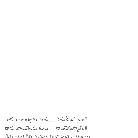
నాడు బాలురెల్లరు కూడి… పాడిరేసుస్వామికి
నాడు బాలురెల్లరు కూడి… పాడిరేసుస్వామికి
నేడు యదె రీతి మనము కూడి నుతి చేయుదాం