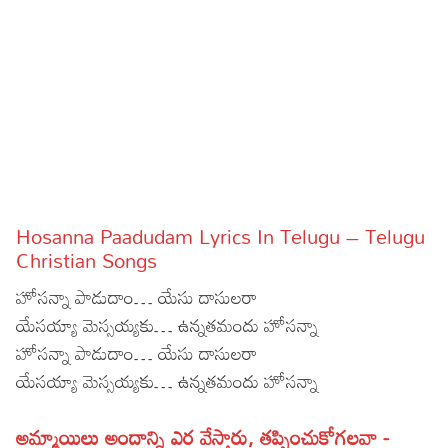
Sports
Gallery*
Poetry
Lyrics
Reviews
Movie Reviews
Food
Hosanna Paadudam Lyrics In Telugu – Telugu
Articles
Christian Songs
హోసన్నా పాడుదాం… యేసు దాసులరా
Facts
యేసయ్యా మెస్సయ్యకు… ఉన్నతమందు హోసన్నా
Devotional
హోసన్నా పాడుదాం… యేసు దాసులరా
యేసయ్యా మెస్సయ్యకు… ఉన్నతమందు హోసన్నా
Christianity
Hindi
Hinduism
Lyrics in Hindi – Devotional Songs
Tamil
అమ్మాయిలు అందాన్ని ఎర వేస్తారు, తప్పించుకోగలవా -