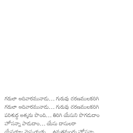
గరులా ఆదివారమునాడు… గురువు చరణములకరిగి
గరులా ఆదివారమునాడు… గురువు చరణములకరిగి
పరిశుద్ద అత్మను పొంది… తిరిగి యేసుని పొగడుదాం
హోసన్నా పాడుదాం… యేసు దాసులరా
యేసయ్యా మెస్సయ్యకు… ఉన్నతమందు హోసన్నా