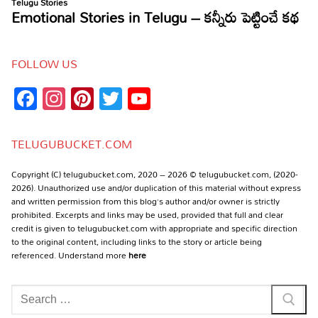
FOLLOW US
Facebook
Instagram
Pinterest
Twitter
YouTube
Channel
TELUGUBUCKET.COM
Copyright (C) telugubucket.com, 2020 – 2026 © telugubucket.com, (2020-
2026). Unauthorized use and/or duplication of this material without express
and written permission from this blog’s author and/or owner is strictly
prohibited. Excerpts and links may be used, provided that full and clear
credit is given to telugubucket.com with appropriate and specific direction
to the original content, including links to the story or article being
referenced. Understand more
here
Search
for: