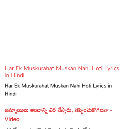
Sports
Gallery*
Poetry
Lyrics
Reviews
Movie Reviews
Food
Har Ek Muskurahat Muskan Nahi Hoti Lyrics
Articles
in Hindi
Har Ek Muskurahat Muskan Nahi Hoti Lyrics in
Facts
Hindi
Devotional
అమ్మాయిలు అందాన్ని ఎర వేస్తారు, తప్పించుకోగలవా -
Christianity
Hindi
Video
Hinduism
Lyrics in Hindi – Devotional Songs
Tamil