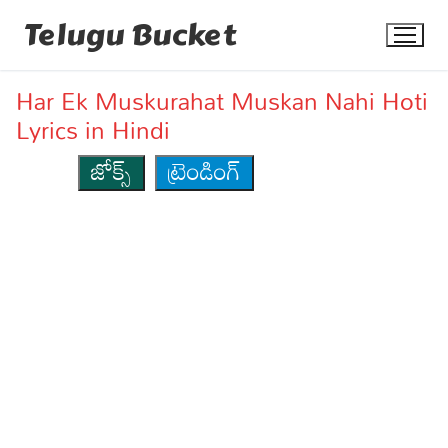
Skip
Telugu Bucket
to
content
Har Ek Muskurahat Muskan Nahi Hoti
Lyrics in Hindi
జోక్స్
ట్రెండింగ్
Quotes
Stories
Jokes
Health
More
Dialogues
Contact