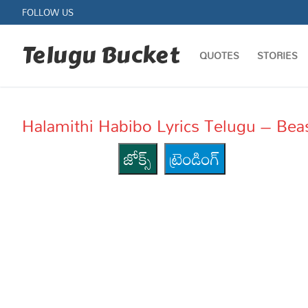
Skip
FOLLOW US
to
content
Telugu Bucket
QUOTES
STORIES
Halamithi Habibo Lyrics Telugu – Bea
జోక్స్
ట్రెండింగ్
Quotes
Stories
Jokes
Health