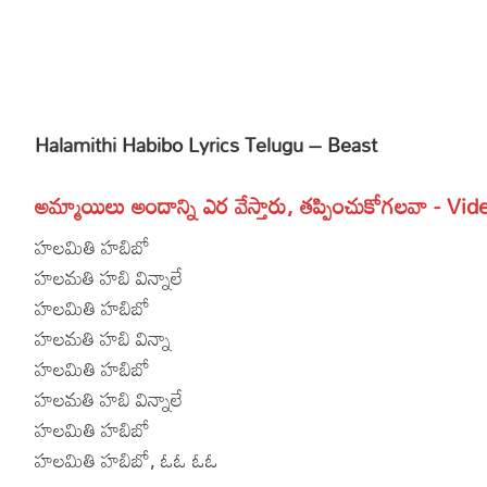
More
Dialogues
Contact
Sports
Gallery*
Halamithi Habibo Lyrics Telugu – Beast
Poetry
Lyrics
అమ్మాయిలు అందాన్ని ఎర వేస్తారు, తప్పించుకోగలవా - Vid
Reviews
హలమితి హబిబో
హలమతి హబి విన్నాలే
Movie Review
Food
హలమితి హబిబో
హలమతి హబి విన్నా
Articles
హలమితి హబిబో
Facts
హలమతి హబి విన్నాలే
హలమితి హబిబో
Devotional
హలమితి హబిబో, ఓఓ ఓఓ
Christianity
Hindi