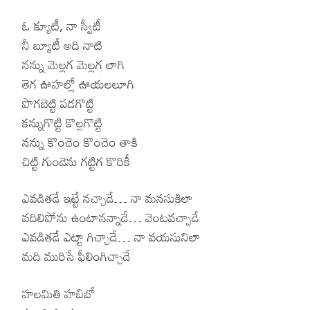
ఓ క్యూటీ, నా స్వీటీ
నీ బ్యూటీ అది నాటి
నన్ను మెల్లగ మెల్లగ లాగి
తెగ ఊహల్లో ఊయలలూగి
పొగబెట్టి పడగొట్టి
కన్నుగొట్టి కొల్లగొట్టి
నన్ను కొంచెం కొంచెం తాకి
చిట్టి గుండెను గట్టిగ కొరికీ
ఎవడితడే ఇట్టే నచ్చాడే… నా మనసుకిలా
వదిలిపోను ఉంటానన్నాడే… వెంటవచ్చాడే
ఎవడితడే ఎట్టా గిచ్చాడే… నా వయసునిలా
మది మురిసే ఫీలింగిచ్చాడే
హలమితి హబిబో