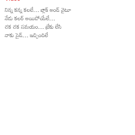
Lyrics in Hindi – Movie Songs
Lyrics in Tamil – Devotional Songs
Kannada
నిన్న కన్న కలలే… బ్లాక్ అండ్ వైటూ
నేడు కలర్ అయిపోయేలే…
Lyrics in Tamil – Movie Songs
Lyrics in Kannada – Movie Songs
చక చక సమయం… బ్రేకు లేసి
నాకు సైడ్… ఇచ్చిందిలే