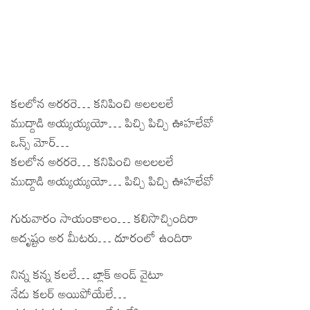
కలలోన అరరరె… కనిపించి అలలలలే
ముద్దాడి అయ్యయ్యయో… పిచ్చి పిచ్చి ఊహలేవో
ఒన్స్ మోర్…
కలలోన అరరరె… కనిపించి అలలలలే
ముద్దాడి అయ్యయ్యయో… పిచ్చి పిచ్చి ఊహలేవో
గురువారం సాయంకాలం… కలిసొచ్చిందిరా
అదృష్టం అర మీటరు… దూరంలో ఉందిరా
నిన్న కన్న కలలే… బ్లాక్ అండ్ వైటూ
నేడు కలర్ అయిపోయేలే…