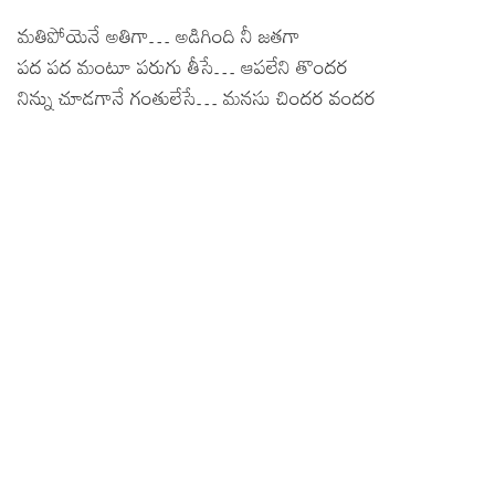
మతిపోయెనే అతిగా… అడిగింది నీ జతగా
పద పద మంటూ పరుగు తీసే… ఆపలేని తొందర
నిన్ను చూడగానే గంతులేసే… మనసు చిందర వందర