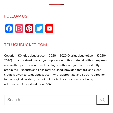
FOLLOW US
Facebook
Instagram
Pinterest
Twitter
YouTube
Channel
TELUGUBUCKET.COM
Copyright (C) telugubucket.com, 2020 – 2026 © telugubucket.com, (2020-
2026). Unauthorized use and/or duplication of this material without express
and written permission from this blog’s author and/or owner is strictly
prohibited. Excerpts and links may be used, provided that full and clear
credit is given to telugubucket.com with appropriate and specific direction
to the original content, including links to the story or article being
referenced. Understand more
here
Search
for: