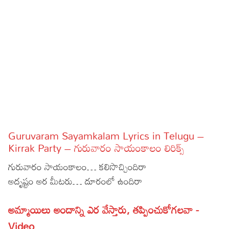
Sports
Gallery*
Poetry
Lyrics
Reviews
Movie Reviews
Food
Articles
Guruvaram Sayamkalam Lyrics in Telugu –
Kirrak Party – గురువారం సాయంకాలం లిరిక్స్
Facts
గురువారం సాయంకాలం… కలిసొచ్చిందిరా
Devotional
అదృష్టం అర మీటరు… దూరంలో ఉందిరా
Christianity
Hindi
అమ్మాయిలు అందాన్ని ఎర వేస్తారు, తప్పించుకోగలవా -
Hinduism
Lyrics in Hindi – Devotional Songs
Tamil
Video