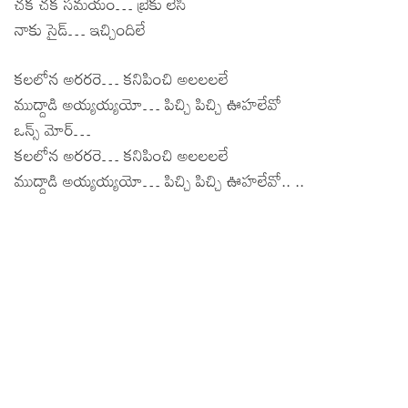
చక చక సమయం… బ్రేకు లేసి
నాకు సైడ్… ఇచ్చిందిలే
కలలోన అరరరె… కనిపించి అలలలలే
ముద్దాడి అయ్యయ్యయో… పిచ్చి పిచ్చి ఊహలేవో
ఒన్స్ మోర్…
కలలోన అరరరె… కనిపించి అలలలలే
ముద్దాడి అయ్యయ్యయో… పిచ్చి పిచ్చి ఊహలేవో.. ..