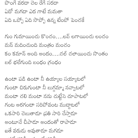
పొంగే వరదా చెల రేగే సరదా
ఏదో మగదా ఎద గాటే మమతా
ఏది ఒప్పో ఏది సొప్పో ఉన్న టేంపో పెంచకే
గుం గుమాయించు కొంచం….లవ్ లగాయించు లంచం
మన్ మదించుంది మంత్రం మంచం
కం కమాన్ అంది అందం….చల్ చలాయించు సొంతం
బల్ భలేగుంది బంధం గ్రంధం
ఉంటా పడి ఉంటా నీ ఉయ్యాల సయ్యాటలో
గుంటా చిరుగుంటా నీ బుగ్గమ్మా నవ్వాటలో
మంటా చలి మంటా నను చుట్టేసె చూపాటలో
గంట అరగంటా సరిపోవంట ముద్దాటలో
ఒకసారి చెబుతాడూ ప్రతి సారి చేస్తాడూ
అంటూనే చీపాడూ అందంతో రాపాడూ
ఐతే వరుడు అవుతాడూ మగడూ