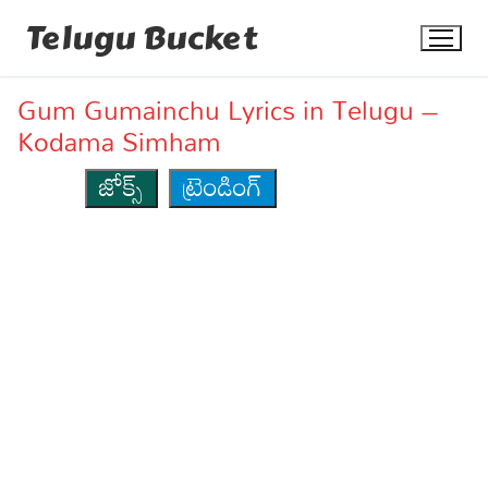
Skip
Telugu Bucket
to
content
Gum Gumainchu Lyrics in Telugu –
Kodama Simham
జోక్స్
ట్రెండింగ్
Quotes
Stories
Jokes
Health
More
Dialogues
Contact