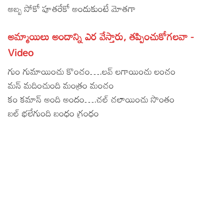
అబ్బ సోకో పూతరేకో అందుకుంటే మోతగా
Lyrics in Hindi – Movie Songs
Lyrics in Tamil – Devotional Songs
Kannada
అమ్మాయిలు అందాన్ని ఎర వేస్తారు, తప్పించుకోగలవా -
Lyrics in Tamil – Movie Songs
Lyrics in Kannada – Movie Songs
Video
గుం గుమాయించు కొంచం….లవ్ లగాయించు లంచం
మన్ మదించుంది మంత్రం మంచం
కం కమాన్ అంది అందం….చల్ చలాయించు సొంతం
బల్ భలేగుంది బంధం గ్రంధం