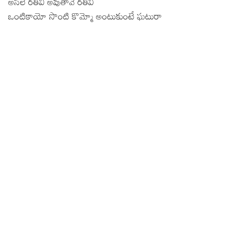
అసలే రతివీ అవుతావే రతివీ
ఒంటికాయో సొంటి కొమ్మో అంటుకుంటే ఘటురా