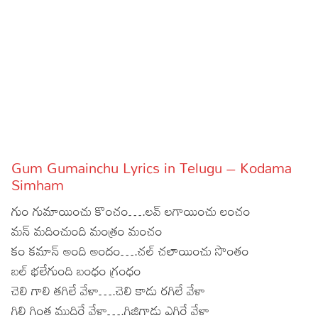
Sports
Gallery*
Poetry
Lyrics
Reviews
Movie Reviews
Food
Gum Gumainchu Lyrics in Telugu – Kodama
Articles
Simham
గుం గుమాయించు కొంచం….లవ్ లగాయించు లంచం
Facts
మన్ మదించుంది మంత్రం మంచం
Devotional
కం కమాన్ అంది అందం….చల్ చలాయించు సొంతం
బల్ భలేగుంది బంధం గ్రంధం
Christianity
Hindi
చెలి గాలి తగిలే వేళా….చెలి కాడు రగిలే వేళా
Hinduism
Lyrics in Hindi – Devotional Songs
Tamil
గిలి గింత ముదిరే వేళా….గిజిగాడు ఎగిరే వేళా