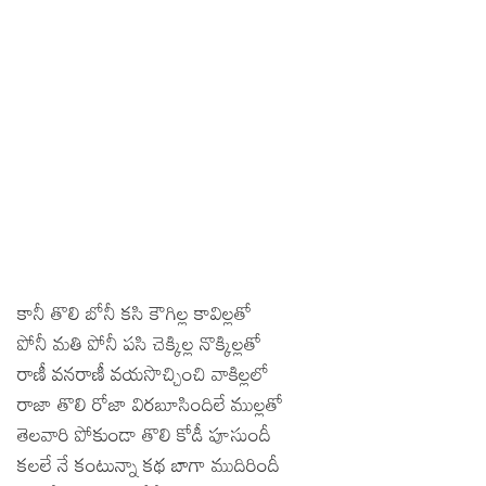
కానీ తొలి బోనీ కసి కౌగిల్ల కావిల్లతో
పోనీ మతి పోనీ పసి చెక్కిల్ల నొక్కిల్లతో
రాణీ వనరాణీ వయసొచ్చించి వాకిల్లలో
రాజా తొలి రోజా విరబూసిందిలే ముల్లతో
తెలవారి పోకుండా తొలి కోడీ పూసుందీ
కలలే నే కంటున్నా కథ బాగా ముదిరిందీ