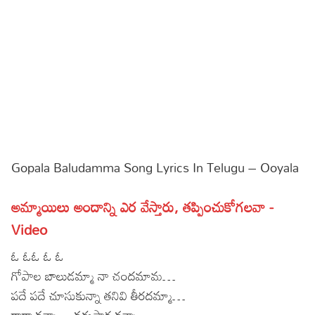
Sports
Gallery*
Poetry
Lyrics
Reviews
Movie Reviews
Food
Gopala Baludamma Song Lyrics In Telugu – Ooyala
Articles
అమ్మాయిలు అందాన్ని ఎర వేస్తారు, తప్పించుకోగలవా -
Facts
Video
Devotional
ఓ ఓఓ ఓ ఓ
Christianity
Hindi
గోపాల బాలుడమ్మా నా చందమామ…
పదే పదే చూసుకున్నా తనివి తీరదమ్మా…
Hinduism
Lyrics in Hindi – Devotional Songs
Tamil
రారా కన్నా… కడుపార కన్నా…