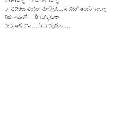
నా చిటికెలు వింటూ చూస్తావే… నేనెవరో తెలుసా నాన్నా
Lyrics in Hindi – Movie Songs
Lyrics in Tamil – Devotional Songs
Kannada
నిను ఆడించే… నీ అమ్మనురా
Lyrics in Tamil – Movie Songs
Lyrics in Kannada – Movie Songs
నువు ఆడుకొనే… నీ బొమ్మనురా…