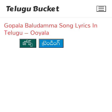
Skip
Telugu Bucket
to
content
Gopala Baludamma Song Lyrics In
Telugu – Ooyala
జోక్స్
ట్రెండింగ్
Quotes
Stories
Jokes
Health
More
Dialogues
Contact