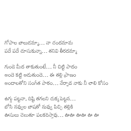
గోపాల బాలుడమ్మా… నా చందమామ
పదే పదే చూసుకున్నా… తనివి తీరదమ్మా
గుండె మీద తాకుతుంటే… నీ చిట్టి పాదం
అందె కట్టి ఆడుతుందె… ఈ తల్లి ప్రాణం
అందాలతోని సంగీత పాఠం… నేర్పావ నాకు నీ లాలి కోసం
ఉగ్గు పట్టనా, దిష్టి తగలని చుక్కపెట్టన…
బోసి నవ్వుల బాషతో నువ్వు పిచ్చి తల్లికి
ఊసులు చెబుతూ పలకరిస్తావు… ఊఊ ఊఊ ఊ ఊ