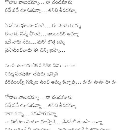
గోపాల బాలుడమ్మా… నా చందమామ
పదే పదే చూసుకున్నా… తనివి తీరదమ్మా
ఏ నోము ఫలమో పండి… ఈ మోడు కొమ్మ
ఈనాడు నిన్నే పొంది… అయిందిర అమ్మా
ఇదే నాకు నేడు… మరో కొత్త జన్మ
ప్రసాదించినాడు ఈ చిన్ని బ్రహ్మ…
మూసి ఉంచిన లేత పిడికిలి ఏమి దాచెరా
నిన్ను పంపుతూ దేవుడు ఇచ్చిన
వరములన్నీ గుప్పిట ఉంచి అమ్మ కిచ్చావు… ఊఊ ఊఊ ఊ ఊ
గోపాల బాలుడమ్మా… నా చందమామ
పదే పదే చూసుకున్నా… తనివి తీరదమ్మా
రారా కన్నా… కడుపార కన్నా
నా చిటికెలు వింటూ చూస్తావే… నేనెవరో తెలుసా నాన్నా
నిను ఆడించే నీ అమ్మనురా… నువు ఆడుకొనే నీ బొమ్మనురా