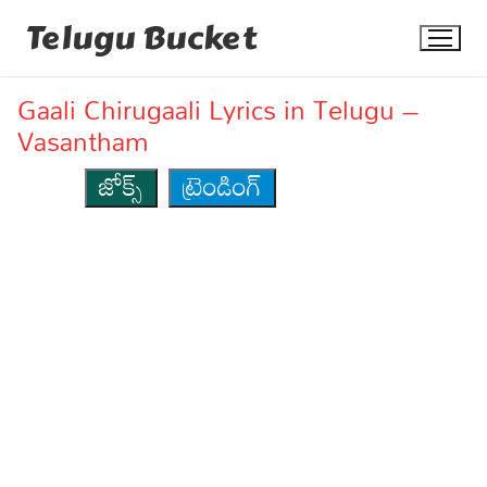
Skip
Telugu Bucket
to
content
Gaali Chirugaali Lyrics in Telugu –
Vasantham
జోక్స్
ట్రెండింగ్
Quotes
Stories
Jokes
Health
More
Dialogues
Contact