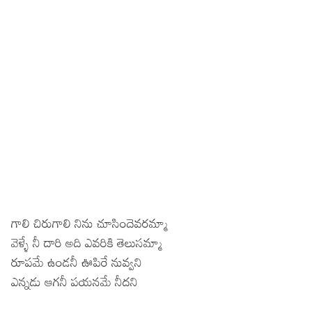
గాలి చిరుగాలి నిను చూసిందెవరమ్మా
వెళ్ళే నీ దారి అది ఎవరికి తెలుసమ్మా
రూపమే ఉండనీ ఊపిరే నువ్వని
ఎన్నడు ఆగనీ పయనమే నీదని