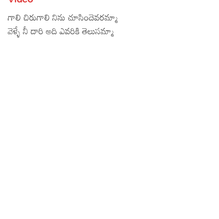
Lyrics in Hindi – Movie Songs
Lyrics in Tamil – Devotional Songs
Kannada
గాలి చిరుగాలి నిను చూసిందెవరమ్మా
వెళ్ళే నీ దారి అది ఎవరికి తెలుసమ్మా
Lyrics in Tamil – Movie Songs
Lyrics in Kannada – Movie Songs