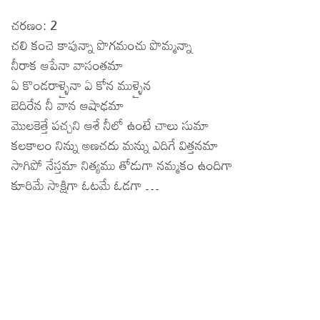
చరణం: 2
చలి కంచె కాపున్నా పొగమంచు పొమ్మన్నా
నీరాక ఆపేనా వాసంతమా
ఏ కొండరాళ్ళైనా ఏ కోన ముళ్ళైన
బెదిరేన నీ వాన ఆషాఢమా
మొలకెత్తే పచ్చని ఆశే నీలో ఉంటే చాలు సుమా
కలకాలం నిన్ను అణచదు మన్ను ఎదిగే విత్తనమా
సాగిపో నేస్తమా నిత్యము తోడుగా నమ్మకం ఉందిగా
కూరిమే సాక్షిగా ఓటమే ఓడగా …