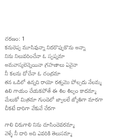
చరణం: 1
కనురెప్ప మూసివున్నా నిదరొప్పుకొను అన్నా
నిను నిలువరించేనా ఓ స్వప్నమా
అమవాస్యలెన్నెయినా గ్రహణాలు ఏవైనా
నీ కలను దోచేనా ఓ చంద్రమా
తన ఒడిలో ఉన్నది రాయో రత్నమొ పోల్చదు నేలమ్మ
ఉలి గాయం చేయకపోతే ఈ శిల శిల్పం కాదమ్మా
మేలుకో మిత్రమా గుండెలో జ్వాలలే జ్యోతిగా మారగా
చీకటే దారిగా వేకువే చేరగా
గాలి చిరుగాలి నిను చూసిందెవరమ్మా
వెళ్ళే నీ దారి అది ఎవరికి తెలుసమ్మా