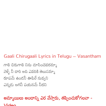
Sports
Gallery*
Poetry
Lyrics
Reviews
Movie Reviews
Food
Gaali Chirugaali Lyrics in Telugu – Vasantham
Articles
గాలి చిరుగాలి నిను చూసిందెవరమ్మా
Facts
వెళ్ళే నీ దారి అది ఎవరికి తెలుసమ్మా
రూపమే ఉండనీ ఊపిరే నువ్వని
Devotional
ఎన్నడు ఆగనీ పయనమే నీదని
Christianity
Hindi
అమ్మాయిలు అందాన్ని ఎర వేస్తారు, తప్పించుకోగలవా -
Hinduism
Lyrics in Hindi – Devotional Songs
Tamil
Video