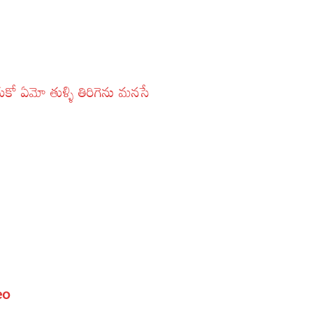
ఏమో తుళ్ళి తిరిగెను మనసే
s
eo