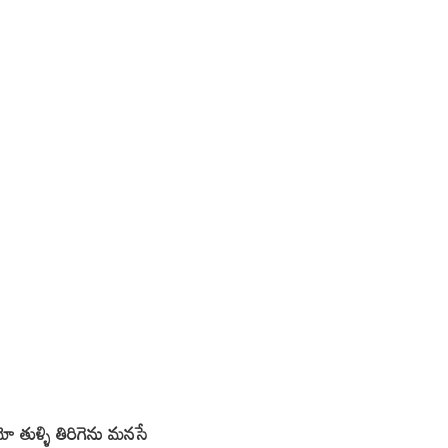
ుళ్ళి తిరిగెను మనసే