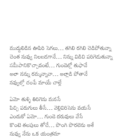
ముద్దులిడిన ఊపిరి సెగలు… తగిలి రగిలి చెడిపోతున్నా
చెంత నువ్వు నిలబడగానే… నిన్ను విడిచి పరిగెడుతున్నా
సమీపానికొచ్చావంటే… గుండెల్లో తుఫానే
అలా నన్ను రమ్మన్నావా… అల్లాడి పోతానే
నవ్వుల్తో చంపే మాయే చాల్లే
ఏమో తుళ్ళి తిరిగెను మనసే
పిచ్చి పరుగులు తీసే… వెల్లివిరిసెను వయసే
ఎందుకో ఏమో… గుండె దరువులు వేసే
కొంటె తలపులు తోచే… పొంగి పొరలెను ఆశే
నువ్వు నేను ఒక యంత్రమా