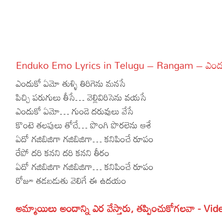
More
Dialogues
Contact
Sports
Gallery*
Enduko Emo Lyrics in Telugu – Rangam – ఎందుకో 
Poetry
ఎందుకో ఏమో తుళ్ళి తిరిగెను మనసే
Lyrics
పిచ్చి పరుగులు తీసే… వెల్లివిరిసెను వయసే
ఎందుకో ఏమో… గుండె దరువులు వేసే
Reviews
కొంటె తలపులు తోచే… పొంగి పొరలెను ఆశే
Movie Review
Food
ఏదో గజిబిజిగా గజిబిజిగా… కనిపించే రూపం
రేపో దరి కనని దరి కనని తీరం
Articles
ఏదో గజిబిజిగా గజిబిజిగా… కనిపించే రూపం
Facts
రోజూ తడబడుతు వెలిగే ఈ ఉదయం
Devotional
అమ్మాయిలు అందాన్ని ఎర వేస్తారు, తప్పించుకోగలవా - Vid
Christianity
Hindi