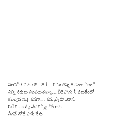
నిలవనీక నిను తెగ వెతికే… కనులకిన్ని తపనలు ఏంటో
ఎన్ని సడులు వినపడుతున్నా… వీడిపోదు నీ పలుకేంటో
కలల్లోన నిన్నే కనగా… కన్నుల్నే పొందాను
కలే కల్లలయ్యే వేళ కన్నీరై పోతాను
నీడనే దోచే పాపే నేను