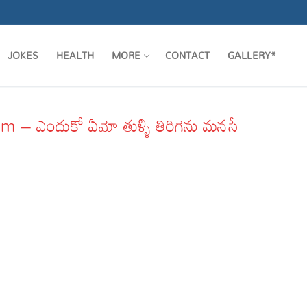
JOKES
HEALTH
MORE
CONTACT
GALLERY*
 ఎందుకో ఏమో తుళ్ళి తిరిగెను మనసే