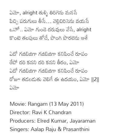
ఏమో, alright తుళ్ళి తిరిగెను మనసే
పిచ్చి పరుగులు తీసే… వెల్లివిరిసెను వయసే
ఒహో.. ఏమో గుండె దరువులు వేసే, alright
కొంటె తలపులు తోచే, పొంగి పొరలెను ఆశే
ఏదో గజిబిజిగా గజిబిజిగా కనిపించే రూపం
రేపో దరి కనని దరి కనని తీరం, ఏమో
ఏదో గజిబిజిగా గజిబిజిగా కనిపించే రూపం
రోజూ తడబడుతు వెలిగే ఈ ఉదయం, ఏమో ||2||
ఏమో
Movie: Rangam (13 May 2011)
Director: Ravi K Chandran
Producers: Elred Kumar, Jayaraman‎
Singers: Aalap Raju & Prasanthini