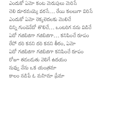
ఎందుకో ఏమో కంట మెరుపులు మెరిసే
చెలి దూరమయ్యె వరసే… రేయి కలలుగా విరిసే
Hinduism
Lyrics in Hin
Tamil
ఎందుకో ఏమో రెక్కలెదలకు మొలిచే
Lyrics in Hin
Lyrics in Tam
Kannada
చిన్ని గుండెనేదో తొలిచే… ఒంటరిగ నను విడిచే
ఏదో గజిబిజిగా గజిబిజిగా… కనిపించే రూపం
Lyrics in Tam
Lyrics in Ka
రేపో దరి కనని దరి కనని తీరం, ఏమో
ఏదో గజిబిజిగా గజిబిజిగా కనిపించే రూపం
రోజూ తడబడుతు వెలిగే ఉదయం
నువ్వు నేను ఒక యంత్రమా
కాలం నడిపే ఓ మహిమా ప్రేమా