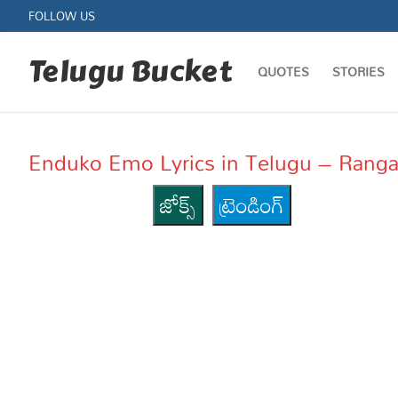
Skip
FOLLOW US
to
content
Telugu Bucket
QUOTES
STORIES
Enduko Emo Lyrics in Telugu – Rangam –
జోక్స్
ట్రెండింగ్
Quotes
Stories
Jokes
Health