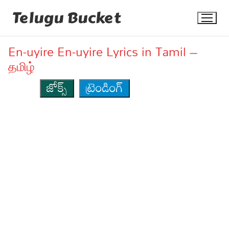
Skip
Telugu Bucket
to
content
En-uyire En-uyire Lyrics in Tamil –
தமிழ்
జోక్స్
ట్రెండింగ్
Quotes
Stories
Jokes
Health
More
Dialogues
Contact