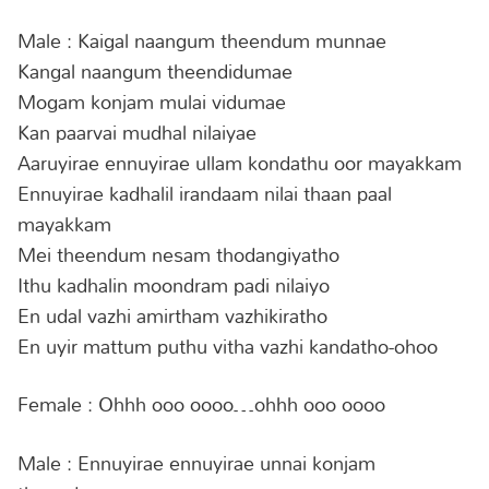
Male : Kaigal naangum theendum munnae
Kangal naangum theendidumae
Mogam konjam mulai vidumae
Kan paarvai mudhal nilaiyae
Aaruyirae ennuyirae ullam kondathu oor mayakkam
Ennuyirae kadhalil irandaam nilai thaan paal
mayakkam
Mei theendum nesam thodangiyatho
Ithu kadhalin moondram padi nilaiyo
En udal vazhi amirtham vazhikiratho
En uyir mattum puthu vitha vazhi kandatho-ohoo
Female : Ohhh ooo oooo…ohhh ooo oooo
Male : Ennuyirae ennuyirae unnai konjam