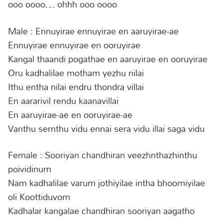
ooo oooo… ohhh ooo oooo
Male : Ennuyirae ennuyirae en aaruyirae-ae
Ennuyirae ennuyirae en ooruyirae
Kangal thaandi pogathae en aaruyirae en ooruyirae
Oru kadhalilae motham yezhu nilai
Ithu entha nilai endru thondra villai
En aararivil rendu kaanavillai
En aaruyirae-ae en ooruyirae-ae
Vanthu sernthu vidu ennai sera vidu illai saga vidu
Female : Sooriyan chandhiran veezhnthazhinthu
poividinum
Nam kadhalilae varum jothiyilae intha bhoomiyilae
oli Koottiduvom
Kadhalar kangalae chandhiran sooriyan aagatho