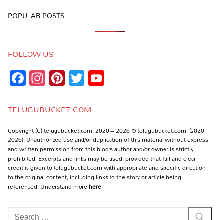
POPULAR POSTS
FOLLOW US
Facebook
Instagram
Pinterest
Twitter
YouTube
Channel
TELUGUBUCKET.COM
Copyright (C) telugubucket.com, 2020 – 2026 © telugubucket.com, (2020-
2026). Unauthorized use and/or duplication of this material without express
and written permission from this blog’s author and/or owner is strictly
prohibited. Excerpts and links may be used, provided that full and clear
credit is given to telugubucket.com with appropriate and specific direction
to the original content, including links to the story or article being
referenced. Understand more
here
Search