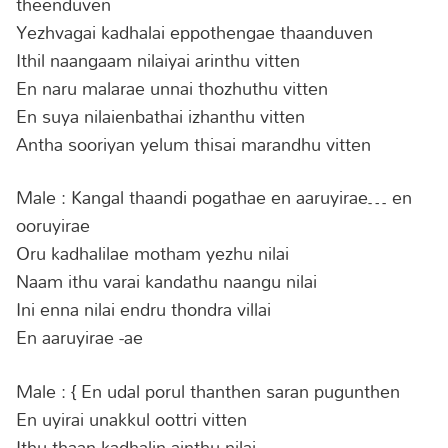
theenduven
Yezhvagai kadhalai eppothengae thaanduven
Ithil naangaam nilaiyai arinthu vitten
En naru malarae unnai thozhuthu vitten
En suya nilaienbathai izhanthu vitten
Antha sooriyan yelum thisai marandhu vitten
Male : Kangal thaandi pogathae en aaruyirae… en
ooruyirae
Oru kadhalilae motham yezhu nilai
Naam ithu varai kandathu naangu nilai
Ini enna nilai endru thondra villai
En aaruyirae -ae
Male : { En udal porul thanthen saran pugunthen
En uyirai unakkul oottri vitten
Ithu thaan kadhalin ainthu nilai