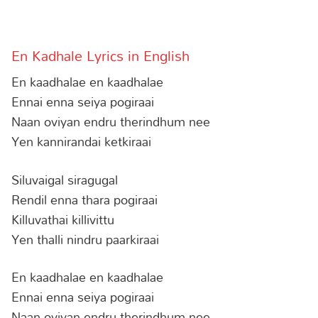
En Kadhale Lyrics in English
En kaadhalae en kaadhalae
Ennai enna seiya pogiraai
Naan oviyan endru therindhum nee
Yen kannirandai ketkiraai
Siluvaigal siragugal
Rendil enna thara pogiraai
Killuvathai killivittu
Yen thalli nindru paarkiraai
En kaadhalae en kaadhalae
Ennai enna seiya pogiraai
Naan oviyan endru therindhum nee