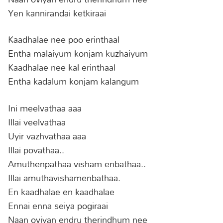
Yen kannirandai ketkiraai
Kaadhalae nee poo erinthaal
Entha malaiyum konjam kuzhaiyum
Kaadhalae nee kal erinthaal
Entha kadalum konjam kalangum
Ini meelvathaa aaa
Illai veelvathaa
Uyir vazhvathaa aaa
Illai povathaa..
Amuthenpathaa visham enbathaa..
Illai amuthavishamenbathaa.
En kaadhalae en kaadhalae
Ennai enna seiya pogiraai
Naan oviyan endru therindhum nee