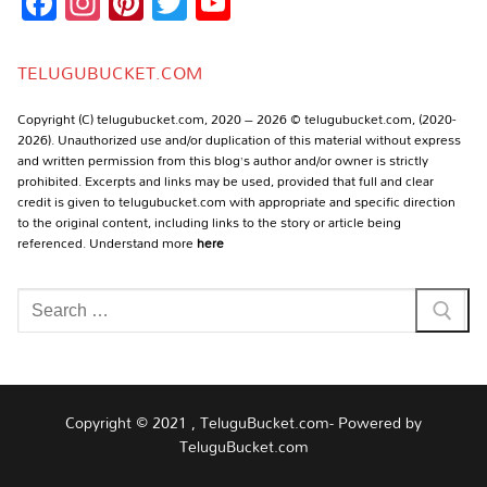
Facebook
Instagram
Pinterest
Twitter
YouTube
Channel
TELUGUBUCKET.COM
Copyright (C) telugubucket.com, 2020 – 2026 © telugubucket.com, (2020-
2026). Unauthorized use and/or duplication of this material without express
and written permission from this blog’s author and/or owner is strictly
prohibited. Excerpts and links may be used, provided that full and clear
credit is given to telugubucket.com with appropriate and specific direction
to the original content, including links to the story or article being
referenced. Understand more
here
Search
for:
Copyright © 2021 , TeluguBucket.com- Powered by
TeluguBucket.com