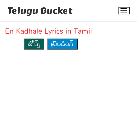
Skip
Telugu Bucket
to
content
En Kadhale Lyrics in Tamil
జోక్స్
ట్రెండింగ్
Quotes
Stories
Jokes
Health
More
Dialogues
Contact