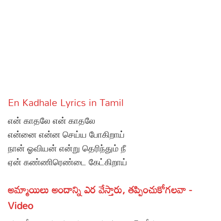
Sports
Gallery*
Poetry
Lyrics
Reviews
En Kadhale Lyrics in Tamil
Movie Reviews
Food
என் காதலே என் காதலே
Articles
என்னை என்ன செய்ய போகிறாய்
நான் ஓவியன் என்று தெரிந்தும் நீ
Facts
ஏன் கண்ணிரெண்டை கேட்கிறாய்
Devotional
అమ్మాయిలు అందాన్ని ఎర వేస్తారు, తప్పించుకోగలవా -
Christianity
Hindi
Video
Hinduism
Lyrics in Hindi – Devotional Songs
Tamil