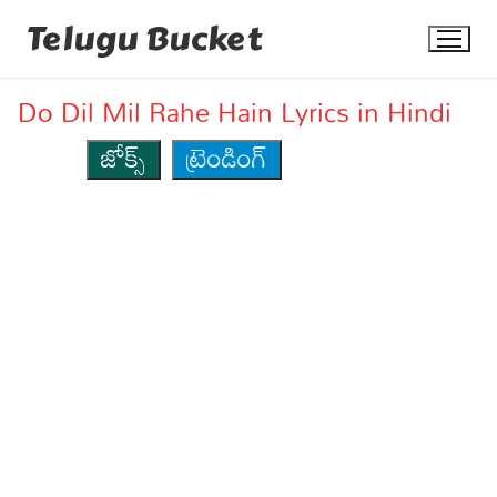
Skip
Telugu Bucket
to
content
Do Dil Mil Rahe Hain Lyrics in Hindi
జోక్స్
ట్రెండింగ్
Quotes
Stories
Jokes
Health
More
Dialogues
Contact