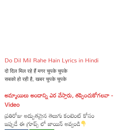
Sports
Gallery*
Poetry
Lyrics
Reviews
Do Dil Mil Rahe Hain Lyrics in Hindi
Movie Reviews
Food
दो दिल मिल रहे हैं मगर चुपके चुपके
Articles
सबको हो रही है, खबर चुपके चुपके
Facts
అమ్మాయిలు అందాన్ని ఎర వేస్తారు, తప్పించుకోగలవా -
Devotional
Video
Christianity
Hindi
ప్రతిరోజు అద్బుతమైన తెలుగు కంటెంట్ కోసం
ఇప్పుడే ఈ గ్రూప్స్ లో జాయిన్ అవ్వండి
Hinduism
Lyrics in Hindi – Devotional Songs
Tamil