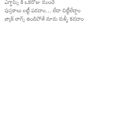
ఎగ్జామ్స్ కి ఒకరోజు ముందే
పుస్తకాలు బట్టీ పడదాం… లేదా చిట్టీలేద్దాం
బ్యాక్ లాగ్స్ ఉండిపోతే మామ మళ్ళీ కడదాం