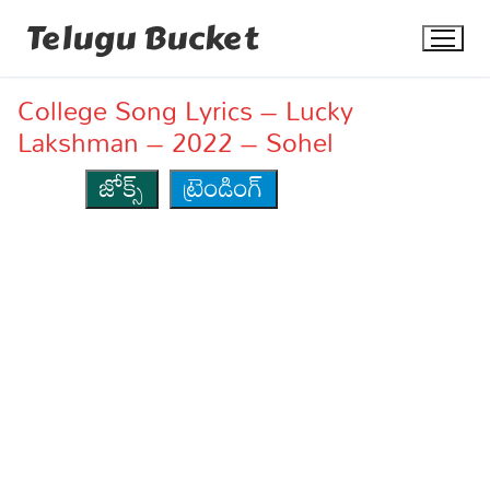
Skip
Telugu Bucket
to
content
College Song Lyrics – Lucky
Lakshman – 2022 – Sohel
జోక్స్
ట్రెండింగ్
Quotes
Stories
Jokes
Health
More
Dialogues
Contact