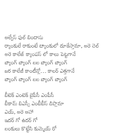
ఆల్వేస్ ఫుల్ బిందాసు
ర్యాంకులే రాకుంటే ట్యాంకులో దూకేస్తామా, అరె చెల్
అరె కాలేజ్ క్యాంపస్ లో కాలు పెట్టగానే
బ్యాంగ్ బ్యాంగ్ బబ బ్యాంగ్ బ్యాంగ్
జర కాలేజీ కాంటీన్లో… కాలర్ ఎత్తగానే
బ్యాంగ్ బ్యాంగ్ బబ బ్యాంగ్ బ్యాంగ్
బీటెక్ ఎంటెక్ బైపీసీ ఎంపీసీ
బీకామ్ బిఎస్సీ ఎంబీబీస్ డిప్లొమా
ఎయ్, అరె ఆహా
ఇదర్ గో ఉదర్ గో
బంకులు కొట్టేసి కుమ్మెయ్ రో