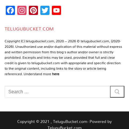
Facebook
Instagram
Pinterest
Twitter
YouTube
Channel
TELUGUBUCKET.COM
Copyright (C) telugubucket.com, 2020 – 2026 © telugubucket.com, (2020-
2026). Unauthorized use and/or duplication of this material without express
and written permission from this blog’s author and/or owner is strictly
prohibited. Excerpts and links may be used, provided that full and clear
credit is given to telugubucket.com with appropriate and specific direction
to the original content, including links to the story or article being
referenced. Understand more
here
Search
for:
Copyright © 2021 , TeluguBucket.com- Powered by
TeluguBucket.com