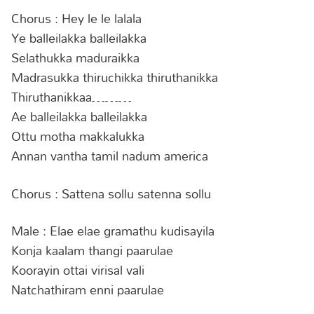
Chorus : Hey le le lalala
Ye balleilakka balleilakka
Selathukka maduraikka
Madrasukka thiruchikka thiruthanikka
Thiruthanikkaa………
Ae balleilakka balleilakka
Ottu motha makkalukka
Annan vantha tamil nadum america
Chorus : Sattena sollu satenna sollu
Male : Elae elae gramathu kudisayila
Konja kaalam thangi paarulae
Koorayin ottai virisal vali
Natchathiram enni paarulae