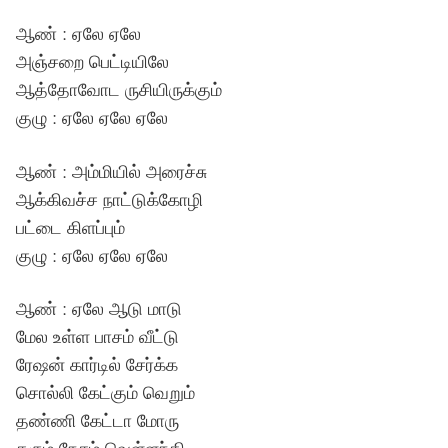
ஆண் : ஏலே ஏலே
அஞ்சறை பெட்டியிலே
ஆத்தோவோட ருசியிருக்கும்
குழு : ஏலே ஏலே ஏலே
ஆண் : அம்மியில் அரைச்சு
ஆக்கிவச்ச நாட்டுக்கோழி
பட்டை கிளப்பும்
குழு : ஏலே ஏலே ஏலே
ஆண் : ஏலே ஆடு மாடு
மேல உள்ள பாசம் வீட்டு
ரேஷன் கார்டில் சேர்க்க
சொல்லி கேட்கும் வெறும்
தண்ணி கேட்டா மோரு