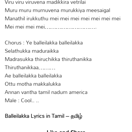
Viru viru viruvena madikkira vetrilai
Muru muru murnuvena murukkiya meesaigal
Manathil irukkuthu mei mei mei mei mei mei mei
Mei mei mei mei……………………….
Chorus : Ye balleilakka balleilakka
Selathukka maduraikka
Madrasukka thiruchikka thiruthanikka
Thiruthanikkaa………
Ae balleilakka balleilakka
Ottu motha makkalukka
Annan vantha tamil nadum america
Male : Cool.. ..
Balleilakka Lyrics in Tamil – தமிழ்