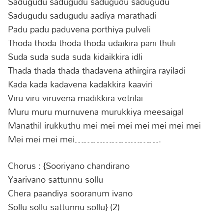
Sadugudu sadugudu sadugudu sadugudu
Sadugudu sadugudu aadiya marathadi
Padu padu paduvena porthiya pulveli
Thoda thoda thoda thoda udaikira pani thuli
Suda suda suda suda kidaikkira idli
Thada thada thada thadavena athirgira rayiladi
Kada kada kadavena kadakkira kaaviri
Viru viru viruvena madikkira vetrilai
Muru muru murnuvena murukkiya meesaigal
Manathil irukkuthu mei mei mei mei mei mei mei
Mei mei mei mei……………………….
Chorus : {Sooriyano chandirano
Yaarivano sattunnu sollu
Chera paandiya sooranum ivano
Sollu sollu sattunnu sollu} (2)