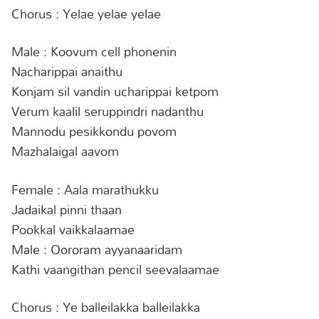
Chorus : Yelae yelae yelae
Male : Koovum cell phonenin
Nacharippai anaithu
Konjam sil vandin ucharippai ketpom
Verum kaalil seruppindri nadanthu
Mannodu pesikkondu povom
Mazhalaigal aavom
Female : Aala marathukku
Jadaikal pinni thaan
Pookkal vaikkalaamae
Male : Oororam ayyanaaridam
Kathi vaangithan pencil seevalaamae
Chorus : Ye balleilakka balleilakka