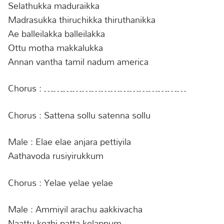
Selathukka maduraikka
Madrasukka thiruchikka thiruthanikka
Ae balleilakka balleilakka
Ottu motha makkalukka
Annan vantha tamil nadum america
Chorus : ………………………………………
Chorus : Sattena sollu satenna sollu
Male : Elae elae anjara pettiyila
Aathavoda rusiyirukkum
Chorus : Yelae yelae yelae
Male : Ammiyil arachu aakkivacha
Naattu kozhi patta kelappum