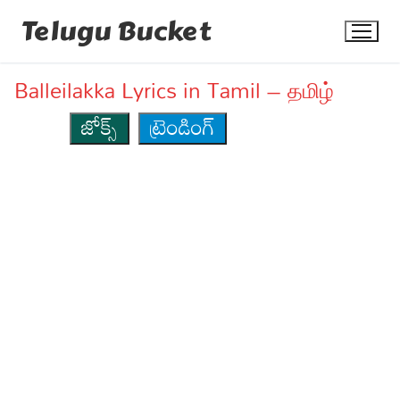
Skip
Telugu Bucket
to
content
Balleilakka Lyrics in Tamil – தமிழ்
జోక్స్
ట్రెండింగ్
Quotes
Stories
Jokes
Health
More
Dialogues
Contact