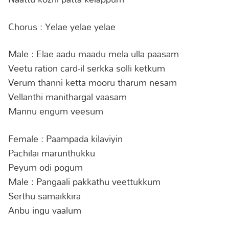
Chorus : Yelae yelae yelae
Male : Elae aadu maadu mela ulla paasam
Veetu ration card-il serkka solli ketkum
Verum thanni ketta mooru tharum nesam
Vellanthi manithargal vaasam
Mannu engum veesum
Female : Paampada kilaviyin
Pachilai marunthukku
Peyum odi pogum
Male : Pangaali pakkathu veettukkum
Serthu samaikkira
Anbu ingu vaalum