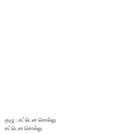
குழு : சட்டென சொல்லு
சட்டென சொல்லு