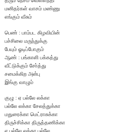
தரும் நேசம் வெள்ளந்தி
மனிதர்கள் வாசம் மண்ணு
எங்கும் வீசும்
பெண் : பாம்பட கிழவியின்
பச்சிலை மருந்துக்கு
பேயும் ஓடிப்போகும்
ஆண் : பங்காளி பக்கத்து
வீட்டுக்கும் சோ்த்து
சமைக்கிற அன்பு
இங்கு வாழும்
குழு : ஏ பல்லே லக்கா
பல்லே லக்கா சேலத்துக்கா
மதுரைக்கா மெட்ராசுக்கா
திருச்சிக்கா திருத்தணிக்கா
ஏ பல்லே லக்கா பல்லே