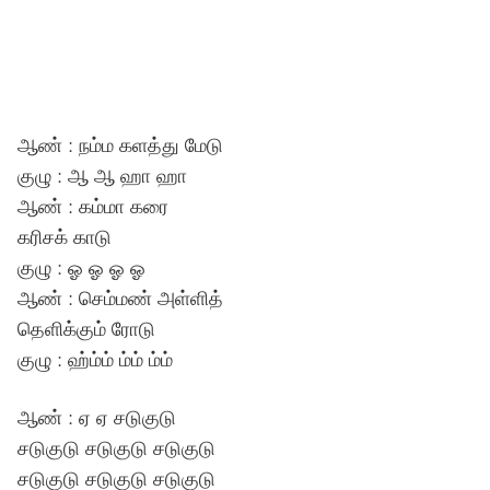
ஆண் : நம்ம களத்து மேடு
குழு : ஆ ஆ ஹா ஹா
ஆண் : கம்மா கரை
கரிசக் காடு
குழு : ஓ ஓ ஓ ஓ
ஆண் : செம்மண் அள்ளித்
தெளிக்கும் ரோடு
குழு : ஹ்ம்ம் ம்ம் ம்ம்
ஆண் : ஏ ஏ சடுகுடு
சடுகுடு சடுகுடு சடுகுடு
சடுகுடு சடுகுடு சடுகுடு