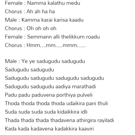
Female : Namma kalathu medu
Chorus : Ah ah ha ha
Male : Kamma karai karisa kaadu
Chorus : Oh oh oh oh
Female : Semmann alli thelikkum roadu
Chorus : Hmm…mm….mmm…..
Male : Ye ye sadugudu sadugudu
Sadugudu sadugudu
Sadugudu sadugudu sadugudu sadugudu
Sadugudu sadugudu aadiya marathadi
Padu padu paduvena porthiya pulveli
Thoda thoda thoda thoda udaikira pani thuli
Suda suda suda suda kidaikkira idli
Thada thada thada thadavena athirgira rayiladi
Kada kada kadavena kadakkira kaaviri