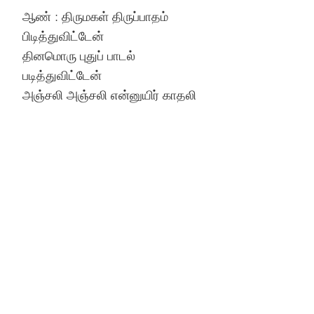
ஆண் : திருமகள் திருப்பாதம்
பிடித்துவிட்டேன்
தினமொரு புதுப் பாடல்
படித்துவிட்டேன்
அஞ்சலி அஞ்சலி என்னுயிர் காதலி