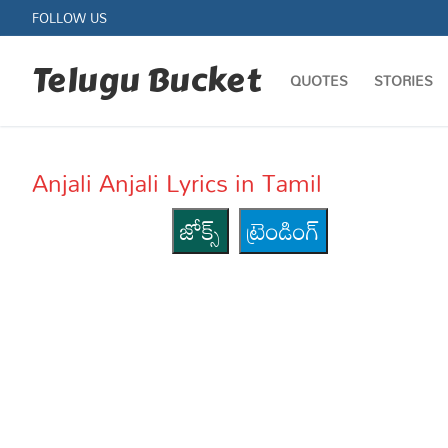
Skip
FOLLOW US
to
content
Telugu Bucket
QUOTES
STORIES
Anjali Anjali Lyrics in Tamil
జోక్స్
ట్రెండింగ్
Quotes
Stories
Jokes
Health