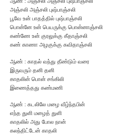
ஆண் : அஞ்சலி அஞ்சலி புஷ்பாஞ்சலி
அஞ்சலி அஞ்சலி புஷ்பாஞ்சலி
பூவே உன் பாதத்தில் புஷ்பாஞ்சலி
பொன்னே உன் பெயருக்கு பொன்னாஞ்சலி
கண்ணே உன் குரலுக்கு கீதாஞ்சலி
கண் காணா அழகுக்கு கவிதாஞ்சலி
ஆண் : காதல் வந்து தீண்டும் வரை
இருவரும் தனி தனி
காதலின் பொன் சங்கிலி
இணைத்தது கண்மணி
ஆண் : கடலிலே மழை வீழ்ந்தபின்
எந்த துளி மழைத் துளி
காதலில் அது போல நான்
கலந்திட்டேன் காதலி