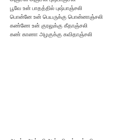
பூவே உன் பாதத்தில் புஷ்பாஞ்சலி
பொன்னே உன் பெயருக்கு பொன்னாஞ்சலி
கண்ணே உன் குரலுக்கு கீதாஞ்சலி
கண் காணா அழகுக்கு கவிதாஞ்சலி