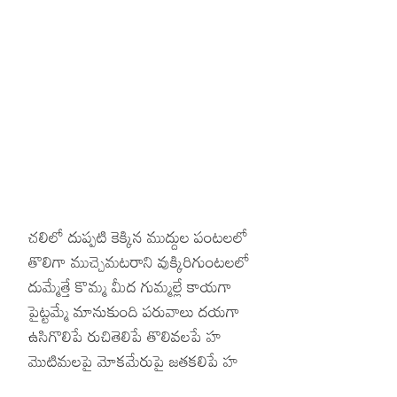
Hinduism
Lyrics in Hin
Tamil
Lyrics in Hin
Lyrics in Tam
Kannada
Lyrics in Tam
Lyrics in Ka
చలిలో దుప్పటి కెక్కిన ముద్దుల పంటలలో
తొలిగా ముచ్చెమటరాని వుక్కిరిగుంటలలో
దుమ్మేత్తే కొమ్మ మీద గుమ్మల్లే కాయగా
పైట్టమ్మే మానుకుంది పరువాలు దయగా
ఉసిగొలిపే రుచితెలిపే తొలివలపే హ
మొటిమలపై మోకమేరుపై జతకలిపే హ