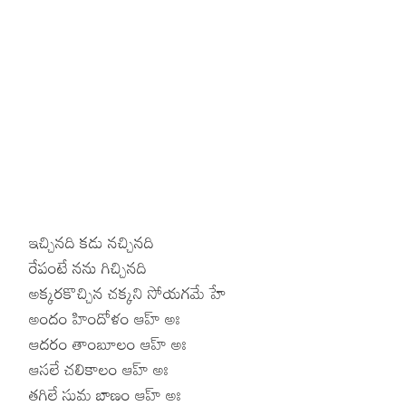
ఇచ్చినది కడు నచ్చినది
రేపంటే నను గిచ్చినది
అక్కరకొచ్చిన చక్కని సోయగమే హే
అందం హిందోళం ఆహ్ అః
ఆదరం తాంబూలం ఆహ్ అః
ఆసలే చలికాలం ఆహ్ అః
తగిలే సుమ బాణం ఆహ్ అః