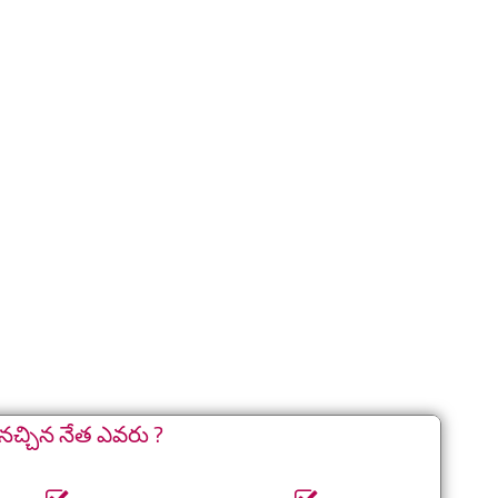
నచ్చిన నేత ఎవరు ?