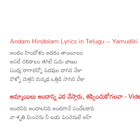
More
Dialogues
Contact
Sports
Gallery*
Andam Hindolam Lyrics in Telugu – Yamudik
Poetry
అందం హిందోళం ఆదరం తాంబూలం
Lyrics
అసలే చలికాలం తగిలే సుమ బాణం
సంధ్య రాగాలెన్నో పెదవుల దాగిన వేళా
Reviews
వొళ్ళో మెత్తని మన్మధ ఒత్తిడి సాగిన వేళా
Movie Review
Food
అమ్మాయిలు అందాన్ని ఎర వేస్తారు, తప్పించుకోగలవా - Vid
Articles
ఆందనిది ఆందాలనిది అందగానే సందేలకాది
Facts
నా శృతి మించెను నీ లయ పెంచెనులే ఆహ్
Devotional
Christianity
Hindi