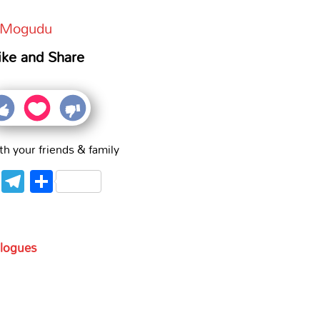
i Mogudu
ike and Share
th your friends & family
WhatsApp
Telegram
Share
alogues