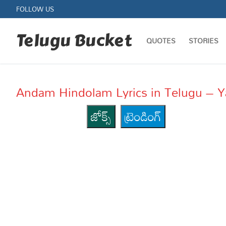
Skip
FOLLOW US
to
content
Telugu Bucket
QUOTES
STORIES
Andam Hindolam Lyrics in Telugu –
జోక్స్
ట్రెండింగ్
Quotes
Stories
Jokes
Health