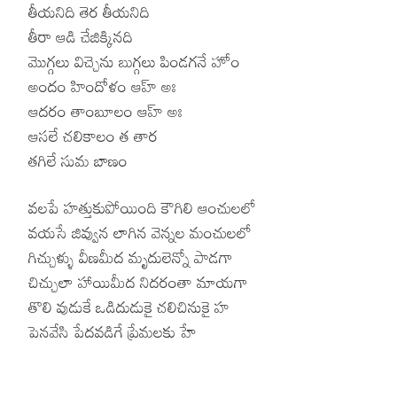
తీయనిది తెర తీయనిది
తీరా ఆడి చేజిక్కినది
మొగ్గలు విచ్చెను బుగ్గలు పిండగనే హోం
అందం హిందోళం ఆహ్ అః
ఆదరం తాంబూలం ఆహ్ అః
ఆసలే చలికాలం త తార
తగిలే సుమ బాణం
వలపే హత్తుకుపోయింది కౌగిలి ఆంచులలో
వయసే జివ్వున లాగిన వెన్నల మంచులలో
గిచ్చుళ్ళు వీణమీద మృదులెన్నో పాడగా
చిచ్చులా హాయిమీద నిదరంతా మాయగా
తొలి వుడుకే ఒడిదుడుకై చలిచినుకై హ
పెనవేసి పేదవడిగే ప్రేమలకు హే