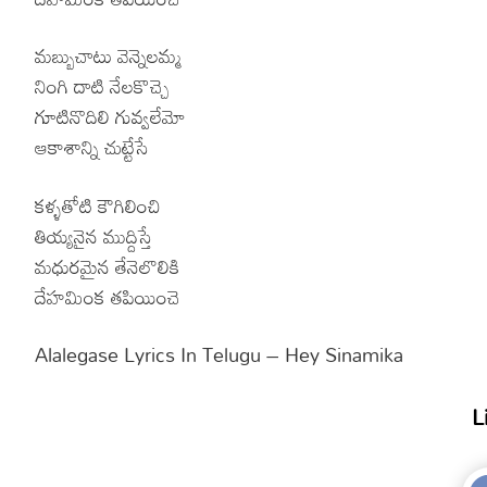
మబ్బుచాటు వెన్నెలమ్మ
నింగి దాటి నేలకొచ్చె
గూటినొదిలి గువ్వలేమో
ఆకాశాన్ని చుట్టేసే
కళ్ళతోటి కౌగిలించి
తియ్యనైన ముద్దిస్తే
మధురమైన తేనెలొలికి
దేహమింక తపియించె
Alalegase Lyrics In Telugu – Hey Sinamika
L