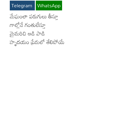
Telegram
WhatsApp
Hinduism
Lyrics in Hin
Tamil
మేఘంలా పరుగులు తీస్తూ
గాల్లోనే గంతులేస్తూ
Lyrics in Hin
Lyrics in Tam
Kannada
మైమరిచి ఆడి పాడి
Lyrics in Tam
Lyrics in Ka
హృదయం ప్రేమలో తేలిపోయే