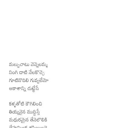
మబ్బుచాటు వెన్నెలమ్మ
నింగి దాటి నేలకొచ్చె
గూటినొదిలి గువ్వలేమో
ఆకాశాన్ని చుట్టేసే
కళ్ళతోటి కౌగిలించి
తియ్యనైన ముద్దిస్తే
మధురమైన తేనెలొలికి
దేహమింక తపియించె