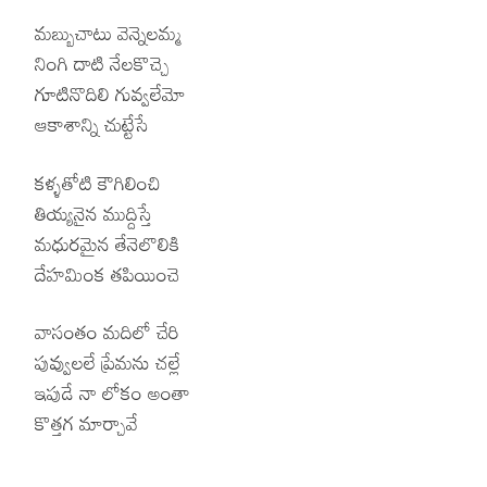
మబ్బుచాటు వెన్నెలమ్మ
నింగి దాటి నేలకొచ్చె
గూటినొదిలి గువ్వలేమో
ఆకాశాన్ని చుట్టేసే
కళ్ళతోటి కౌగిలించి
తియ్యనైన ముద్దిస్తే
మధురమైన తేనెలొలికి
దేహమింక తపియించె
వాసంతం మదిలో చేరి
పువ్వులలే ప్రేమను చల్లే
ఇపుడే నా లోకం అంతా
కొత్తగ మార్చావే