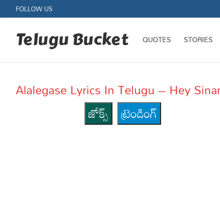
Skip
FOLLOW US
to
content
Telugu Bucket
QUOTES
STORIES
Alalegase Lyrics In Telugu – Hey Sin
జోక్స్
ట్రెండింగ్
Quotes
Stories
Jokes
Health