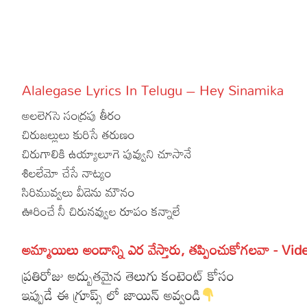
More
Dialogues
Contact
Sports
Gallery*
Alalegase Lyrics In Telugu – Hey Sinamika
Poetry
అలలెగసె సంద్రపు తీరం
Lyrics
చిరుజల్లులు కురిసే తరుణం
చిరుగాలికి ఉయ్యాలూగె పువ్వుని చూసానే
Reviews
శిలలేమో చేసే నాట్యం
Movie Review
Food
సిరిమువ్వలు వీడెను మౌనం
ఊరించే నీ చిరునవ్వుల రూపం కన్నాలే
Articles
Facts
అమ్మాయిలు అందాన్ని ఎర వేస్తారు, తప్పించుకోగలవా - Vid
ప్రతిరోజు అద్బుతమైన తెలుగు కంటెంట్ కోసం
Devotional
ఇప్పుడే ఈ గ్రూప్స్ లో జాయిన్ అవ్వండి
Christianity
Hindi