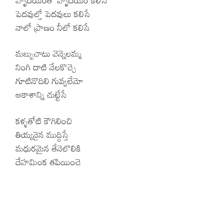
పెదవుల్తో పెదవులు కలిసే
నాలో ప్రాణం నీలో కలిసే
మబ్బుచాటు వెన్నెలమ్మ
నింగి దాటి నేలకొచ్చె
గూటినొదిలి గువ్వలేమో
ఆకాశాన్ని చుట్టేసే
కళ్ళతోటి కౌగిలించి
తియ్యనైన ముద్దిస్తే
మధురమైన తేనెలొలికి
దేహమింక తపియించె