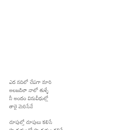
ఎద నదిలో చేపగా మారి
అలజడిలా నాలో తుళ్ళే
నీ అందం వినువీధుల్లో
తారై మెరిసేనే
చూపుల్తో చూపులు కలిసే
హృదయంతో హృదయం కలిసే