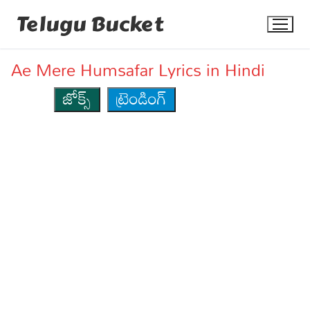
Skip
Telugu Bucket
to
content
Ae Mere Humsafar Lyrics in Hindi
జోక్స్
ట్రెండింగ్
Quotes
Stories
Jokes
Health
More
Dialogues
Contact