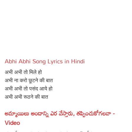
Sports
Gallery*
Poetry
Lyrics
Reviews
Abhi Abhi Song Lyrics in Hindi
Movie Reviews
Food
अभी अभी तो मिले हो
Articles
अभी ना करो छूटने की बात
अभी अभी तो पसंद आये हो
Facts
अभी अभी रूठने की बात
Devotional
అమ్మాయిలు అందాన్ని ఎర వేస్తారు, తప్పించుకోగలవా -
Christianity
Hindi
Video
Hinduism
Lyrics in Hindi – Devotional Songs
Tamil