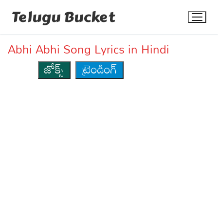
Skip
Telugu Bucket
to
content
Abhi Abhi Song Lyrics in Hindi
జోక్స్
ట్రెండింగ్
Quotes
Stories
Jokes
Health
More
Dialogues
Contact