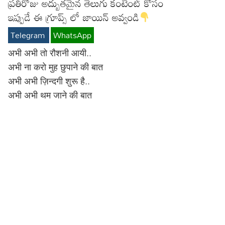
ప్రతిరోజు అద్బుతమైన తెలుగు కంటెంట్ కోసం
Lyrics in Hindi – Movie Songs
Lyrics in Tamil – Devotional Songs
Kannada
ఇప్పుడే ఈ గ్రూప్స్ లో జాయిన్ అవ్వండి
Telegram
WhatsApp
Lyrics in Tamil – Movie Songs
Lyrics in Kannada – Movie Songs
अभी अभी तो रौशनी आयी..
अभी ना करो मुह छुपाने की बात
अभी अभी ज़िन्दगी शुरू है..
अभी अभी थम जाने की बात