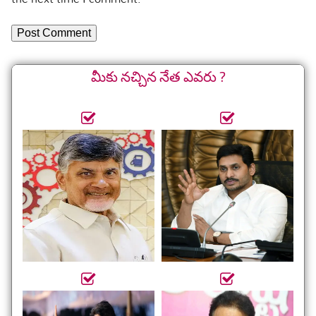
మీకు నచ్చిన నేత ఎవరు ?