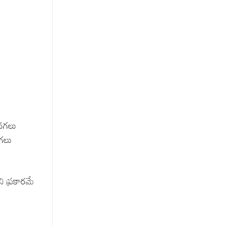
 నగలు
నగలు
 ప్రకారమే