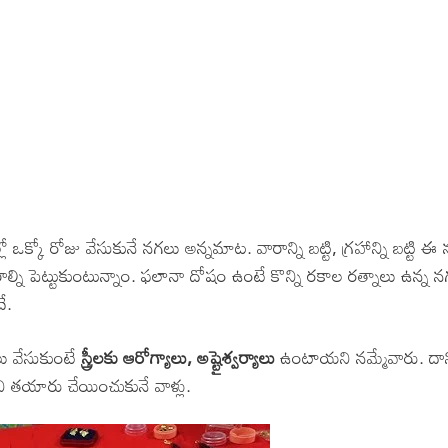
di – Devotional Songs
di – Movie Songs
il – Devotional Songs
il – Movie Songs
nnada – Movie Songs
క్కో రోజు వేసుకునే నగలు అన్నమాట. వారాన్ని బట్టి, గ్రహాన్ని బట్టి ఈ
రాల్ని పెట్టుకుంటున్నాం. ఫలానా దోషం ఉంటే కొన్ని రకాల రత్నాలు ఉన్న 
ే.
లు వేసుకుంటే
స్త్రీలకు ఆరోగ్యాలు, అష్టైశ్వర్యాలు
ఉంటాయని నమ్మేవారు. దాని
టిని తయారు చేయించుకునే వాళ్లు.