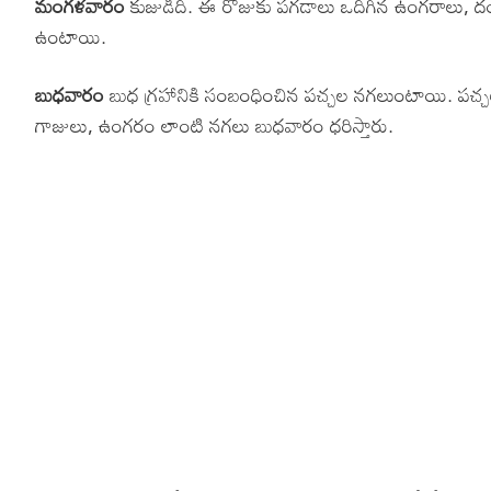
మంగళవారం
కుజుడిది. ఈ రోజుకు పగడాలు ఒదిగిన ఉంగరాలు, దండ
ఉంటాయి.
బుధవారం
బుధ గ్రహానికి సంబంధించిన పచ్చల నగలుంటాయి. పచ్చల
గాజులు, ఉంగరం లాంటి నగలు బుధవారం ధరిస్తారు.