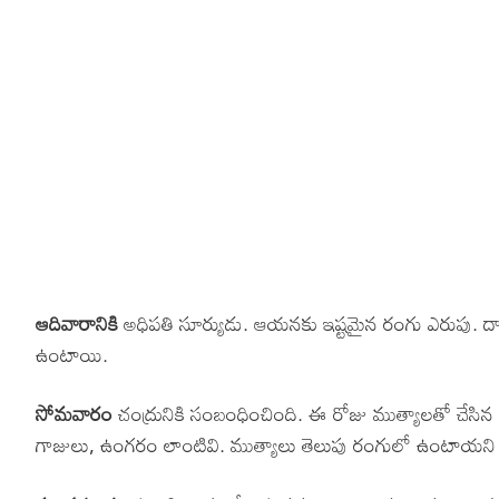
ఆదివారానికి
అధిపతి సూర్యుడు. ఆయనకు ఇష్టమైన రంగు ఎరుపు. దా
ఉంటాయి.
సోమవారం
చంద్రునికి సంబంధించింది. ఈ రోజు ముత్యాలతో చేసిన
గాజులు, ఉంగరం లాంటివి. ముత్యాలు తెలుపు రంగులో ఉంటాయని తె