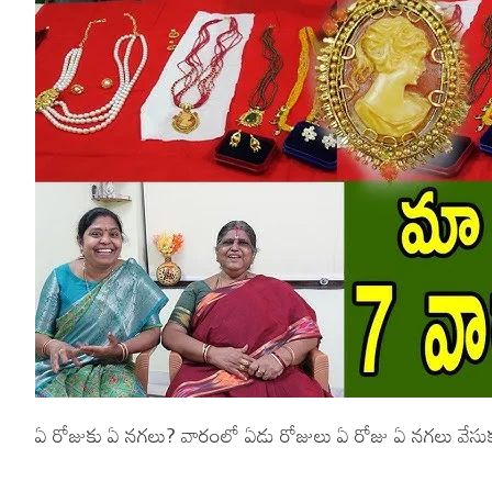
ఏ రోజుకు ఏ నగలు? వారంలో ఏడు రోజులు ఏ రోజు ఏ నగలు వేసు