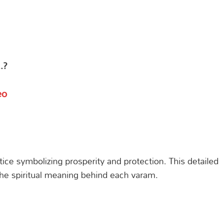
..?
eo
s
actice symbolizing prosperity and protection. This detailed
d the spiritual meaning behind each varam.