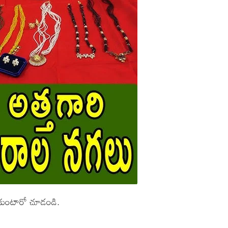
కుంటారో చూడండి.