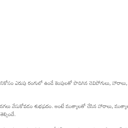
నికోసం ఎరుపు రంగులో ఉండే కెంపులతో పొదిగిన చెవిపోగులు, హారాలు
 నగలు వేసుకోవడం శుభప్రదం. అంటే ముత్యాలతో చేసిన హారాలు, ముత్యా
ల్సిందే.