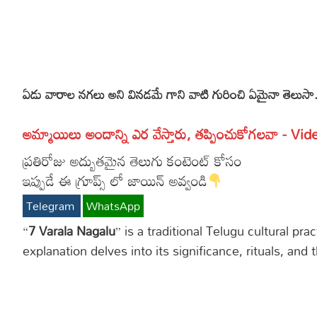
More
Dialogues
Contact
Sports
Gallery*
ఏడు వారాల నగలు అని వినడమే గాని వాటి గురించి ఏమైనా తెలుసా
Poetry
Lyrics
అమ్మాయిలు అందాన్ని ఎర వేస్తారు, తప్పించుకోగలవా - Vid
Reviews
ప్రతిరోజు అద్బుతమైన తెలుగు కంటెంట్ కోసం
ఇప్పుడే ఈ గ్రూప్స్ లో జాయిన్ అవ్వండి
Movie Review
Food
Telegram
WhatsApp
Articles
“
7 Varala Nagalu
” is a traditional Telugu cultural pr
explanation delves into its significance, rituals, an
Facts
Devotional
Christianity
Hindi