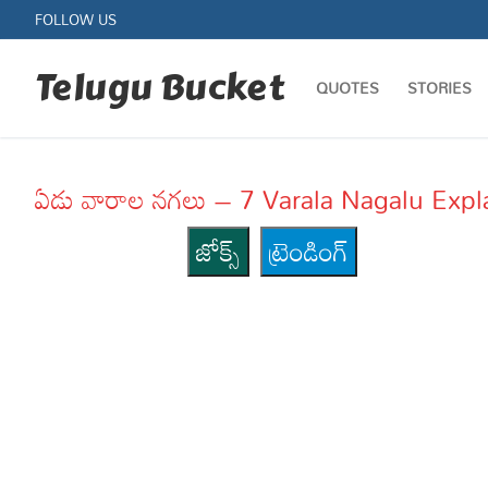
Skip
FOLLOW US
to
content
Telugu Bucket
QUOTES
STORIES
ఏడు వారాల నగలు – 7 Varala Nagalu Expl
జోక్స్
ట్రెండింగ్
Quotes
Stories
Jokes
Health