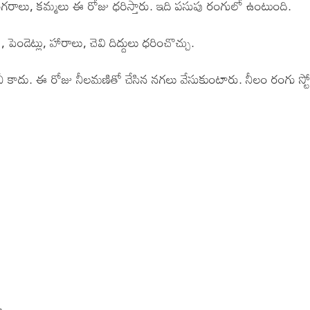
ంగరాలు, కమ్మలు ఈ రోజు ధరిస్తారు. ఇది పసుపు రంగులో ఉంటుంది.
ెండెట్లు, హారాలు, చెవి దిద్దులు ధరించొచ్చు.
కానీ కాదు. ఈ రోజు నీలమణితో చేసిన నగలు వేసుకుంటారు. నీలం రంగు స్టో
s