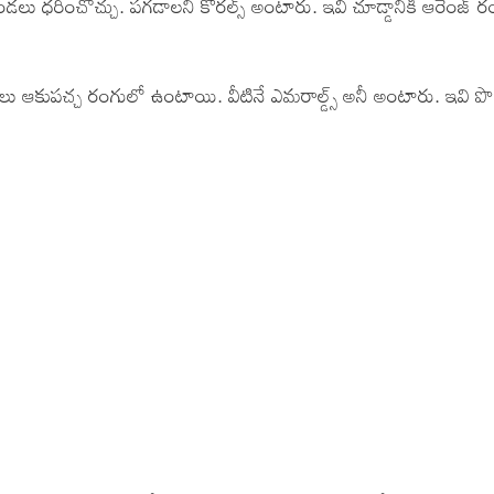
లు ధరించొచ్చు. పగడాలని కోరల్స్ అంటారు. ఇవి చూడ్డానికి ఆరెంజ్ 
ు ఆకుపచ్చ రంగులో ఉంటాయి. వీటినే ఎమరాల్డ్స్ అనీ అంటారు. ఇవి పొ