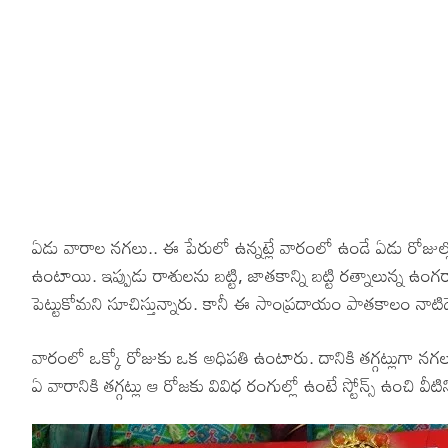
Hinduism
Lyrics in Hin
Tamil
Lyrics in Hin
Lyrics in Tam
Kannada
Lyrics in Tam
Lyrics in Ka
ఏడు వారాల నగలు.. ఈ పేరులో ఉన్నట్లే వారంలో ఉండే ఏడు రోజుల్లో ఒ
ఉంటాయి. ఇప్పుడు రాశులను బట్టి, జాతకాన్ని బట్టి రత్నాలున్న ఉంగ
పెట్టుకోమని సూచిస్తున్నారు. కానీ ఈ సాంప్రదాయం పాతకాలం నాటిద
వారంలో ఒక్కో రోజుకు ఒక అధిపతి ఉంటారు. దానికి తగ్గట్లుగా నగ
ఏ వారానికి తగ్గట్లు ఆ రోజకు వివిధ రంగుల్లో ఉంటే స్టోన్స్ ఉంచి వీ