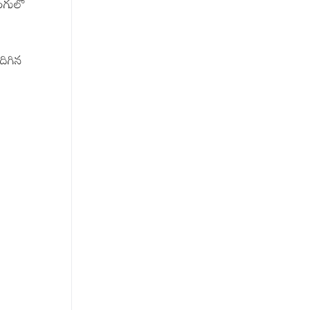
రంగులో
దిగిన