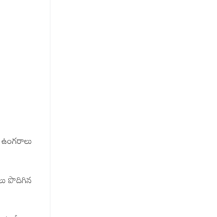
, ఉంగరాలు
లు పొదిగిన