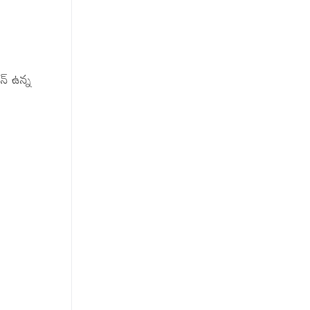
న్ ఉన్న